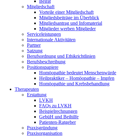
Beirat
Mitgliedschaft
Vorteile einer Mitgliedschaft
Mitgliedsbeiträge im Überblick
Mitgliedsantrag und Infomaterial
Mitglieder werben Mitglieder
Serviceleistungen
Internationale Aktivitäten
Partner
Satzung
Berufsordnung und Ethikrichtlinien
Berufsbeschreibung
Positionspapiere
Homöopathie bedeutet Menschenwürde
Heilpraktiker – Homöopathie – Impfen
Homöopathie und Krebsbehandlung
Therapeuten
Erstattung
LVKH
FAQs zu LVKH
Beispielrechnungen
GebüH und Beihilfe
Patienten-Ratgeber
Praxisgründung
Praxisorganisation