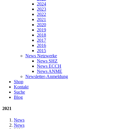
2024
2023
2022
2021
2020
2019
2018
2017
2016
2015
News Netzwerke
News SHZ
News ECCH
News ANME
Newsletter-Anmeldung
Shop
Kontakt
Suche
Blog
2021
News
News