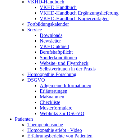
VKHD-Handbuch
VKHD-Handbuch
VKHD-Handbuch Ergänzungslieferung
VKHD-Handbuch Kopiervorlagen
Fortbildungskalender
Service
Downloads
Newsletter
VKHD aktuell
Berufshaftpflicht
Sonderkonditionen
Website- und Flyercheck
Selbstvertrauen in der Praxis
Homöopathie-Forschung
DSGVO
Allgemeine Informationen
Erläuterungen
Maßnahmen
Checkliste
Musterformulare
Weblinks zur DSGVO
Patienten
Therapeutensuche
Homöopathie erlebt - Video
Erfahrungsberichte von Patienten