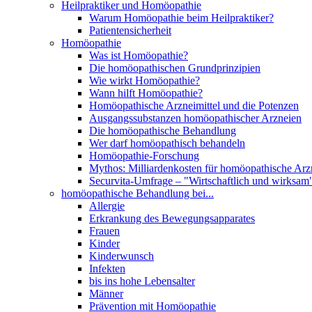
Heilpraktiker und Homöopathie
Warum Homöopathie beim Heilpraktiker?
Patientensicherheit
Homöopathie
Was ist Homöopathie?
Die homöopathischen Grundprinzipien
Wie wirkt Homöopathie?
Wann hilft Homöopathie?
Homöopathische Arzneimittel und die Potenzen
Ausgangssubstanzen homöopathischer Arzneien
Die homöopathische Behandlung
Wer darf homöopathisch behandeln
Homöopathie-Forschung
Mythos: Milliardenkosten für homöopathische Arzn
Securvita-Umfrage – "Wirtschaftlich und wirksam
homöopathische Behandlung bei...
Allergie
Erkrankung des Bewegungsapparates
Frauen
Kinder
Kinderwunsch
Infekten
bis ins hohe Lebensalter
Männer
Prävention mit Homöopathie