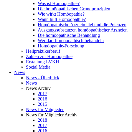
Was ist Homöopathie?
Die homöopathischen Grundprinzipien
Wie wirkt Homöopathie?
Wann hilft Homöopathie?
Homöopathische Arzneimittel und die Potenzen
Ausgangssubstanzen homöopathischer Arzneien
Die homöopathische Behandlung
Wer darf homöopathisch behandeln
Homöopathie-Forschung
Heilpraktikerberuf
Zahlen zur Homöopathie
Erstattung LVKH
Social Media
News
News - Überblick
News
News Archiv
2017
2016
2015
News für Mitglieder
News für Mitglieder Archiv
2018
2017
2016