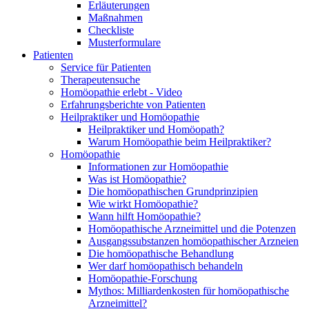
Erläuterungen
Maßnahmen
Checkliste
Musterformulare
Patienten
Service für Patienten
Therapeutensuche
Homöopathie erlebt - Video
Erfahrungsberichte von Patienten
Heilpraktiker und Homöopathie
Heilpraktiker und Homöopath?
Warum Homöopathie beim Heilpraktiker?
Homöopathie
Informationen zur Homöopathie
Was ist Homöopathie?
Die homöopathischen Grundprinzipien
Wie wirkt Homöopathie?
Wann hilft Homöopathie?
Homöopathische Arzneimittel und die Potenzen
Ausgangssubstanzen homöopathischer Arzneien
Die homöopathische Behandlung
Wer darf homöopathisch behandeln
Homöopathie-Forschung
Mythos: Milliardenkosten für homöopathische
Arzneimittel?