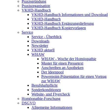
Praxisgründung
Praxisorganisation
VKHD-Handbuch
VKHD-Handbuch Informationen und Download
VKHD-Handbuch
VKHD-Handbuch Ergänzungslieferung
VKHD-Handbuch Kopiervorlagen
Service
Service - Überblick
Downloads
Newsletter
VKHD aktuell
WHAW
WHAW - Woche der Homöopathie
Muster für einen Pressetext
Anschreiben an Apotheken
Der Ideenpool
Powerpoint-Präsentation für einen Vortrag
zur WHAW
Berufshaftpflicht
Sonderkonditionen
Website- und Flyercheck
Homöopathie-Forschung
DSGVO
Allgemeine Informationen