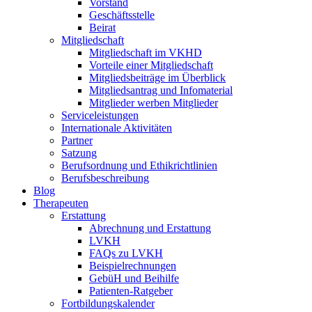
Vorstand
Geschäftsstelle
Beirat
Mitgliedschaft
Mitgliedschaft im VKHD
Vorteile einer Mitgliedschaft
Mitgliedsbeiträge im Überblick
Mitgliedsantrag und Infomaterial
Mitglieder werben Mitglieder
Serviceleistungen
Internationale Aktivitäten
Partner
Satzung
Berufsordnung und Ethikrichtlinien
Berufsbeschreibung
Blog
Therapeuten
Erstattung
Abrechnung und Erstattung
LVKH
FAQs zu LVKH
Beispielrechnungen
GebüH und Beihilfe
Patienten-Ratgeber
Fortbildungskalender