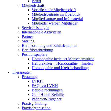
Beirat
Mitgliedschaft
Vorteile einer Mitgliedschaft
Mitgliedsbeiträge im Überblick
Mitgliedsantrag und Infomaterial
Mitglieder werben Mitglieder
Serviceleistungen
Internationale Aktivitäten
Partner
Satzung
Berufsordnung und Ethikrichtlinien
Berufsbeschreibung
Positionspapiere
Homöopathie bedeutet Menschenwürde
Heilpraktiker – Homöopathie – Impfen
Homöopathie und Krebsbehandlung
Therapeuten
Erstattung
LVKH
FAQs zu LVKH
Beispielrechnungen
GebüH und Beihilfe
Patienten-Ratgeber
Praxisgründung
Praxisorganisation