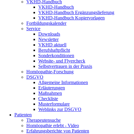
VKHD-Handbuch
VKHD-Handbuch
VKHD-Handbuch Ergänzungslieferung
VKHD-Handbuch Kopiervorlagen
Fortbildungskalender
Service
Downloads
Newsletter
VKHD aktuell
Berufshaftpflicht
Sonderkonditionen
Website- und Flyercheck
Selbstvertrauen in der Praxis
Homöopathie-Forschung
DSGVO
Allgemeine Informationen
Erläuterungen
Maßnahmen
Checkliste
Musterformulare
Weblinks zur DSGVO
Patienten
Therapeutensuche
Homöopathie erlebt - Video
Erfahrungsberichte von Patienten