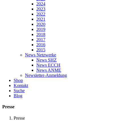
2024
2023
2022
2021
2020
2019
2018
2017
2016
2015
News Netzwerke
News SHZ
News ECCH
News ANME
Newsletter-Anmeldung
Shop
Kontakt
Suche
Blog
Presse
Presse