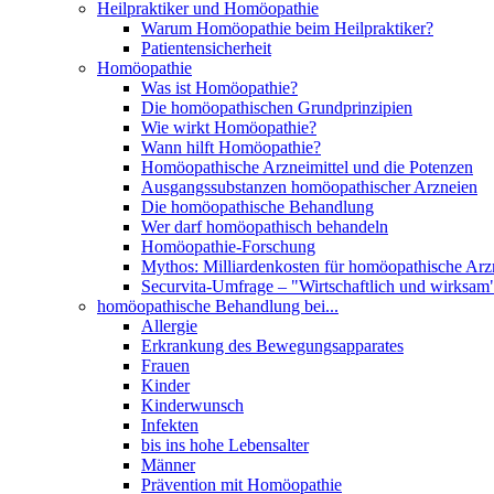
Heilpraktiker und Homöopathie
Warum Homöopathie beim Heilpraktiker?
Patientensicherheit
Homöopathie
Was ist Homöopathie?
Die homöopathischen Grundprinzipien
Wie wirkt Homöopathie?
Wann hilft Homöopathie?
Homöopathische Arzneimittel und die Potenzen
Ausgangssubstanzen homöopathischer Arzneien
Die homöopathische Behandlung
Wer darf homöopathisch behandeln
Homöopathie-Forschung
Mythos: Milliardenkosten für homöopathische Arzn
Securvita-Umfrage – "Wirtschaftlich und wirksam
homöopathische Behandlung bei...
Allergie
Erkrankung des Bewegungsapparates
Frauen
Kinder
Kinderwunsch
Infekten
bis ins hohe Lebensalter
Männer
Prävention mit Homöopathie