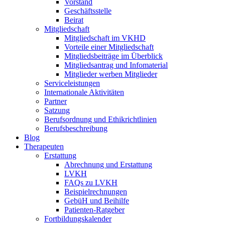
Vorstand
Geschäftsstelle
Beirat
Mitgliedschaft
Mitgliedschaft im VKHD
Vorteile einer Mitgliedschaft
Mitgliedsbeiträge im Überblick
Mitgliedsantrag und Infomaterial
Mitglieder werben Mitglieder
Serviceleistungen
Internationale Aktivitäten
Partner
Satzung
Berufsordnung und Ethikrichtlinien
Berufsbeschreibung
Blog
Therapeuten
Erstattung
Abrechnung und Erstattung
LVKH
FAQs zu LVKH
Beispielrechnungen
GebüH und Beihilfe
Patienten-Ratgeber
Fortbildungskalender