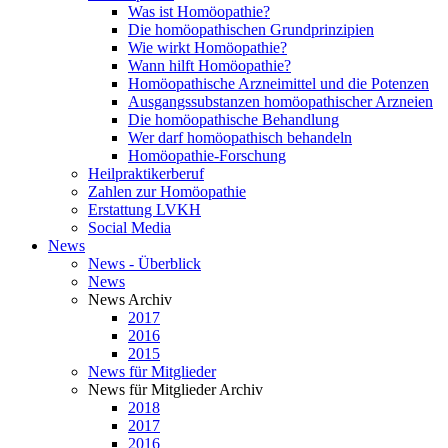
Was ist Homöopathie?
Die homöopathischen Grundprinzipien
Wie wirkt Homöopathie?
Wann hilft Homöopathie?
Homöopathische Arzneimittel und die Potenzen
Ausgangssubstanzen homöopathischer Arzneien
Die homöopathische Behandlung
Wer darf homöopathisch behandeln
Homöopathie-Forschung
Heilpraktikerberuf
Zahlen zur Homöopathie
Erstattung LVKH
Social Media
News
News - Überblick
News
News Archiv
2017
2016
2015
News für Mitglieder
News für Mitglieder Archiv
2018
2017
2016