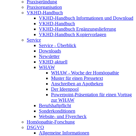
Praxisgründung
Praxisorganisation
VKHD-Handbuch
VKHD-Handbuch Informationen und Download
VKHD-Handbuch
VKHD-Handbuch Ergänzungslieferung
VKHD-Handbuch Kopiervorlagen
Service
Service - Überblick
Downloads
Newsletter
VKHD aktuell
WHAW
WHAW - Woche der Homöopathie
Muster für einen Pressetext
Anschreiben an Apotheken
Der Ideenpool
Powerpoint-Präsentation für einen Vortrag
zur WHAW
Berufshaftpflicht
Sonderkonditionen
Website- und Flyercheck
Homöopathie-Forschung
DSGVO
Allgemeine Informationen