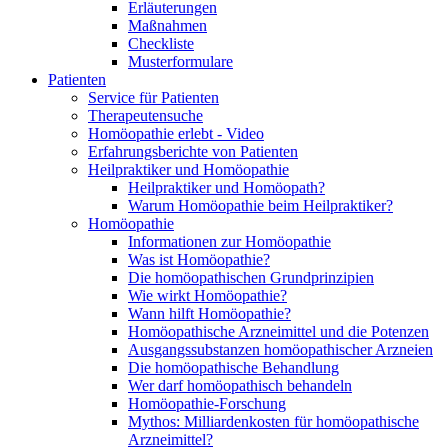
Erläuterungen
Maßnahmen
Checkliste
Musterformulare
Patienten
Service für Patienten
Therapeutensuche
Homöopathie erlebt - Video
Erfahrungsberichte von Patienten
Heilpraktiker und Homöopathie
Heilpraktiker und Homöopath?
Warum Homöopathie beim Heilpraktiker?
Homöopathie
Informationen zur Homöopathie
Was ist Homöopathie?
Die homöopathischen Grundprinzipien
Wie wirkt Homöopathie?
Wann hilft Homöopathie?
Homöopathische Arzneimittel und die Potenzen
Ausgangssubstanzen homöopathischer Arzneien
Die homöopathische Behandlung
Wer darf homöopathisch behandeln
Homöopathie-Forschung
Mythos: Milliardenkosten für homöopathische
Arzneimittel?