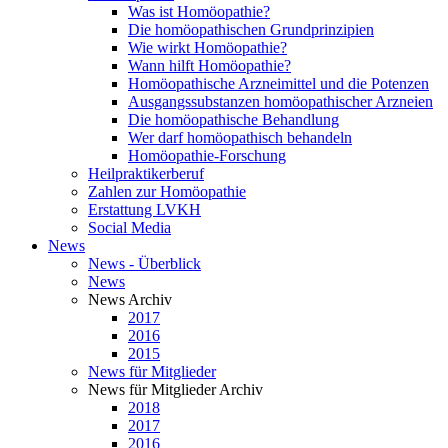
Was ist Homöopathie?
Die homöopathischen Grundprinzipien
Wie wirkt Homöopathie?
Wann hilft Homöopathie?
Homöopathische Arzneimittel und die Potenzen
Ausgangssubstanzen homöopathischer Arzneien
Die homöopathische Behandlung
Wer darf homöopathisch behandeln
Homöopathie-Forschung
Heilpraktikerberuf
Zahlen zur Homöopathie
Erstattung LVKH
Social Media
News
News - Überblick
News
News Archiv
2017
2016
2015
News für Mitglieder
News für Mitglieder Archiv
2018
2017
2016