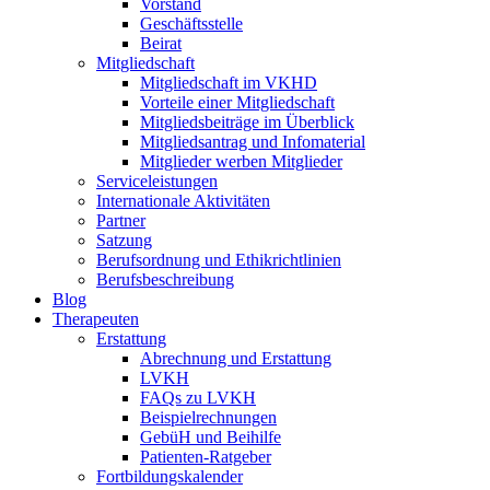
Vorstand
Geschäftsstelle
Beirat
Mitgliedschaft
Mitgliedschaft im VKHD
Vorteile einer Mitgliedschaft
Mitgliedsbeiträge im Überblick
Mitgliedsantrag und Infomaterial
Mitglieder werben Mitglieder
Serviceleistungen
Internationale Aktivitäten
Partner
Satzung
Berufsordnung und Ethikrichtlinien
Berufsbeschreibung
Blog
Therapeuten
Erstattung
Abrechnung und Erstattung
LVKH
FAQs zu LVKH
Beispielrechnungen
GebüH und Beihilfe
Patienten-Ratgeber
Fortbildungskalender