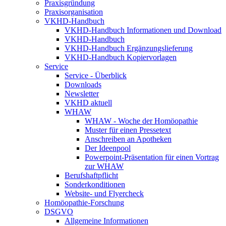
Praxisgründung
Praxisorganisation
VKHD-Handbuch
VKHD-Handbuch Informationen und Download
VKHD-Handbuch
VKHD-Handbuch Ergänzungslieferung
VKHD-Handbuch Kopiervorlagen
Service
Service - Überblick
Downloads
Newsletter
VKHD aktuell
WHAW
WHAW - Woche der Homöopathie
Muster für einen Pressetext
Anschreiben an Apotheken
Der Ideenpool
Powerpoint-Präsentation für einen Vortrag
zur WHAW
Berufshaftpflicht
Sonderkonditionen
Website- und Flyercheck
Homöopathie-Forschung
DSGVO
Allgemeine Informationen