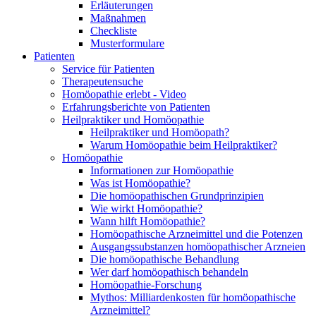
Erläuterungen
Maßnahmen
Checkliste
Musterformulare
Patienten
Service für Patienten
Therapeutensuche
Homöopathie erlebt - Video
Erfahrungsberichte von Patienten
Heilpraktiker und Homöopathie
Heilpraktiker und Homöopath?
Warum Homöopathie beim Heilpraktiker?
Homöopathie
Informationen zur Homöopathie
Was ist Homöopathie?
Die homöopathischen Grundprinzipien
Wie wirkt Homöopathie?
Wann hilft Homöopathie?
Homöopathische Arzneimittel und die Potenzen
Ausgangssubstanzen homöopathischer Arzneien
Die homöopathische Behandlung
Wer darf homöopathisch behandeln
Homöopathie-Forschung
Mythos: Milliardenkosten für homöopathische
Arzneimittel?