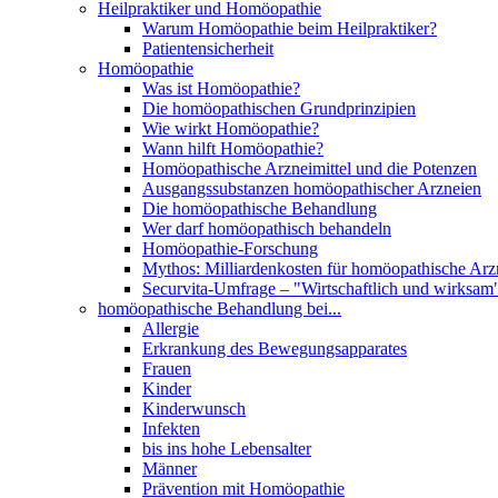
Heilpraktiker und Homöopathie
Warum Homöopathie beim Heilpraktiker?
Patientensicherheit
Homöopathie
Was ist Homöopathie?
Die homöopathischen Grundprinzipien
Wie wirkt Homöopathie?
Wann hilft Homöopathie?
Homöopathische Arzneimittel und die Potenzen
Ausgangssubstanzen homöopathischer Arzneien
Die homöopathische Behandlung
Wer darf homöopathisch behandeln
Homöopathie-Forschung
Mythos: Milliardenkosten für homöopathische Arzn
Securvita-Umfrage – "Wirtschaftlich und wirksam
homöopathische Behandlung bei...
Allergie
Erkrankung des Bewegungsapparates
Frauen
Kinder
Kinderwunsch
Infekten
bis ins hohe Lebensalter
Männer
Prävention mit Homöopathie