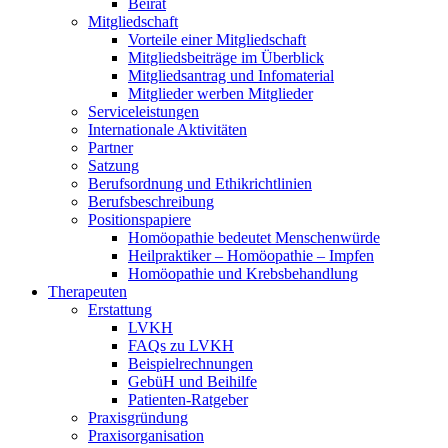
Beirat
Mitgliedschaft
Vorteile einer Mitgliedschaft
Mitgliedsbeiträge im Überblick
Mitgliedsantrag und Infomaterial
Mitglieder werben Mitglieder
Serviceleistungen
Internationale Aktivitäten
Partner
Satzung
Berufsordnung und Ethikrichtlinien
Berufsbeschreibung
Positionspapiere
Homöopathie bedeutet Menschenwürde
Heilpraktiker – Homöopathie – Impfen
Homöopathie und Krebsbehandlung
Therapeuten
Erstattung
LVKH
FAQs zu LVKH
Beispielrechnungen
GebüH und Beihilfe
Patienten-Ratgeber
Praxisgründung
Praxisorganisation