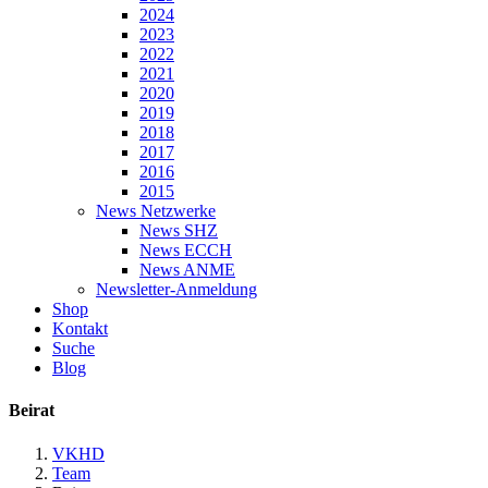
2024
2023
2022
2021
2020
2019
2018
2017
2016
2015
News Netzwerke
News SHZ
News ECCH
News ANME
Newsletter-Anmeldung
Shop
Kontakt
Suche
Blog
Beirat
VKHD
Team