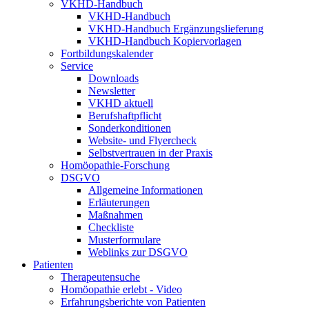
VKHD-Handbuch
VKHD-Handbuch
VKHD-Handbuch Ergänzungslieferung
VKHD-Handbuch Kopiervorlagen
Fortbildungskalender
Service
Downloads
Newsletter
VKHD aktuell
Berufshaftpflicht
Sonderkonditionen
Website- und Flyercheck
Selbstvertrauen in der Praxis
Homöopathie-Forschung
DSGVO
Allgemeine Informationen
Erläuterungen
Maßnahmen
Checkliste
Musterformulare
Weblinks zur DSGVO
Patienten
Therapeutensuche
Homöopathie erlebt - Video
Erfahrungsberichte von Patienten