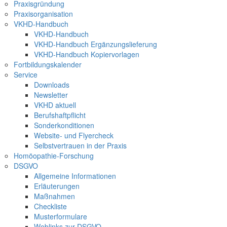
Praxisgründung
Praxisorganisation
VKHD-Handbuch
VKHD-Handbuch
VKHD-Handbuch Ergänzungslieferung
VKHD-Handbuch Kopiervorlagen
Fortbildungskalender
Service
Downloads
Newsletter
VKHD aktuell
Berufshaftpflicht
Sonderkonditionen
Website- und Flyercheck
Selbstvertrauen in der Praxis
Homöopathie-Forschung
DSGVO
Allgemeine Informationen
Erläuterungen
Maßnahmen
Checkliste
Musterformulare
Weblinks zur DSGVO