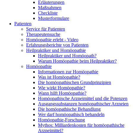
Erläuterungen
Maßnahmen
Checkliste
Musterformulare
Patienten
Service für Patienten
Therapeutensuche
Homöopathie erlebt - Video
Erfahrungsberichte von Patienten
Heilpraktiker und Homöopathie
Heilpraktiker und Homöopath?
Warum Homöopathie beim Heilpraktiker?
Homöopathie
Informationen zur Homöopathie
Was ist Homöopathie?
Die homöopathischen Grundprinzipien
Wie wirkt Homöopathie?
Wann hilft Homöopathie?
Homöopathische Arzneimittel und die Potenzen
Ausgangssubstanzen homöopathischer Arzneien
Die homöopathische Behandlung
Wer darf homöopathisch behandeln
Homöopathie-Forschung
Mythos: Milliardenkosten für homöopathische
Arzneimittel?