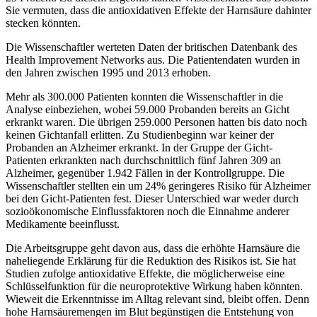
Sie vermuten, dass die antioxidativen Effekte der Harnsäure dahinter
stecken könnten.
Die Wissenschaftler werteten Daten der britischen Datenbank des
Health Improvement Networks aus. Die Patientendaten wurden in
den Jahren zwischen 1995 und 2013 erhoben.
Mehr als 300.000 Patienten konnten die Wissenschaftler in die
Analyse einbeziehen, wobei 59.000 Probanden bereits an Gicht
erkrankt waren. Die übrigen 259.000 Personen hatten bis dato noch
keinen Gichtanfall erlitten. Zu Studienbeginn war keiner der
Probanden an Alzheimer erkrankt. In der Gruppe der Gicht-
Patienten erkrankten nach durchschnittlich fünf Jahren 309 an
Alzheimer, gegenüber 1.942 Fällen in der Kontrollgruppe. Die
Wissenschaftler stellten ein um 24% geringeres Risiko für Alzheimer
bei den Gicht-Patienten fest. Dieser Unterschied war weder durch
sozioökonomische Einflussfaktoren noch die Einnahme anderer
Medikamente beeinflusst.
Die Arbeitsgruppe geht davon aus, dass die erhöhte Harnsäure die
naheliegende Erklärung für die Reduktion des Risikos ist. Sie hat
Studien zufolge antioxidative Effekte, die möglicherweise eine
Schlüsselfunktion für die neuroprotektive Wirkung haben könnten.
Wieweit die Erkenntnisse im Alltag relevant sind, bleibt offen. Denn
hohe Harnsäuremengen im Blut begünstigen die Entstehung von