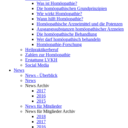
Was ist Homöopathie?
Die homöopathischen Grundprinzipien
Wie wirkt Homöopathie?
Wann hilft Homöopathie?
Homöopathische Arzneimittel und die Potenzen
Ausgangssubstanzen homöopathischer Arzneien
Die homöopathische Behandlung
Wer darf homöopathisch behandeln
Homöopathie-Forschung
Heilpraktikerberuf
Zahlen zur Homöopathie
Erstattung LVKH
Social Media
News
News - Überblick
News
News Archiv
2017
2016
2015
News für Mitglieder
News für Mitglieder Archiv
2018
2017
2016