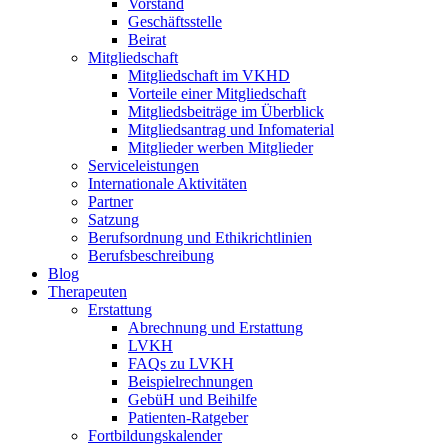
Vorstand
Geschäftsstelle
Beirat
Mitgliedschaft
Mitgliedschaft im VKHD
Vorteile einer Mitgliedschaft
Mitgliedsbeiträge im Überblick
Mitgliedsantrag und Infomaterial
Mitglieder werben Mitglieder
Serviceleistungen
Internationale Aktivitäten
Partner
Satzung
Berufsordnung und Ethikrichtlinien
Berufsbeschreibung
Blog
Therapeuten
Erstattung
Abrechnung und Erstattung
LVKH
FAQs zu LVKH
Beispielrechnungen
GebüH und Beihilfe
Patienten-Ratgeber
Fortbildungskalender