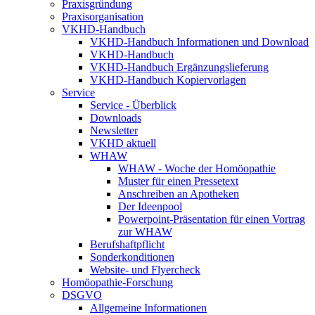
Praxisgründung
Praxisorganisation
VKHD-Handbuch
VKHD-Handbuch Informationen und Download
VKHD-Handbuch
VKHD-Handbuch Ergänzungslieferung
VKHD-Handbuch Kopiervorlagen
Service
Service - Überblick
Downloads
Newsletter
VKHD aktuell
WHAW
WHAW - Woche der Homöopathie
Muster für einen Pressetext
Anschreiben an Apotheken
Der Ideenpool
Powerpoint-Präsentation für einen Vortrag
zur WHAW
Berufshaftpflicht
Sonderkonditionen
Website- und Flyercheck
Homöopathie-Forschung
DSGVO
Allgemeine Informationen