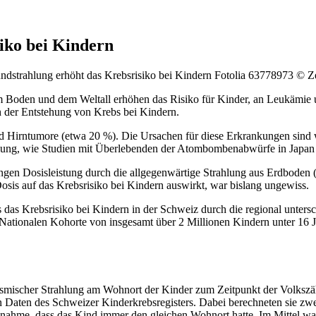
iko bei Kindern
ndstrahlung erhöht das Krebsrisiko bei Kindern
Fotolia 63778973 © Z
m Boden und dem Weltall erhöhen das Risiko für Kinder, an Leukämie un
ch der Entstehung von Krebs bei Kindern.
d Hirntumore (etwa 20 %). Die Ursachen für diese Erkrankungen sind w
ahlung, wie Studien mit Überlebenden der Atombombenabwürfe in Japan
ingen Dosisleistung durch die allgegenwärtige Strahlung aus Erdboden 
 Dosis auf das Krebsrisiko bei Kindern auswirkt, war bislang ungewiss.
das Krebsrisiko bei Kindern in der Schweiz durch die regional unterschi
Nationalen Kohorte von insgesamt über 2 Millionen Kindern unter 16 J
d kosmischer Strahlung am Wohnort der Kinder zum Zeitpunkt der Volks
n Daten des Schweizer Kinderkrebsregisters. Dabei berechneten sie zw
Annahme, dass das Kind immer den gleichen Wohnort hatte. Im Mittel wa