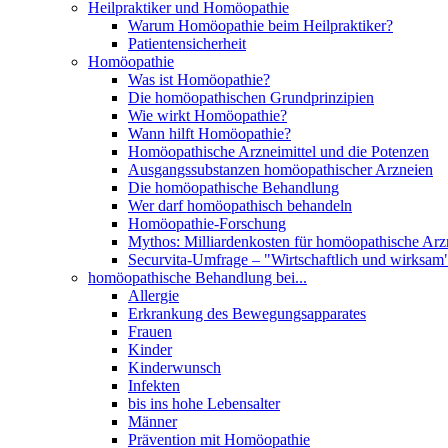
Heilpraktiker und Homöopathie
Warum Homöopathie beim Heilpraktiker?
Patientensicherheit
Homöopathie
Was ist Homöopathie?
Die homöopathischen Grundprinzipien
Wie wirkt Homöopathie?
Wann hilft Homöopathie?
Homöopathische Arzneimittel und die Potenzen
Ausgangssubstanzen homöopathischer Arzneien
Die homöopathische Behandlung
Wer darf homöopathisch behandeln
Homöopathie-Forschung
Mythos: Milliardenkosten für homöopathische Arzn
Securvita-Umfrage – "Wirtschaftlich und wirksam
homöopathische Behandlung bei...
Allergie
Erkrankung des Bewegungsapparates
Frauen
Kinder
Kinderwunsch
Infekten
bis ins hohe Lebensalter
Männer
Prävention mit Homöopathie