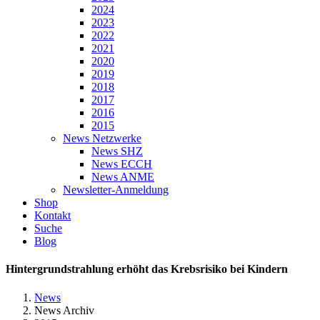
2024
2023
2022
2021
2020
2019
2018
2017
2016
2015
News Netzwerke
News SHZ
News ECCH
News ANME
Newsletter-Anmeldung
Shop
Kontakt
Suche
Blog
Hintergrundstrahlung erhöht das Krebsrisiko bei Kindern
News
News Archiv