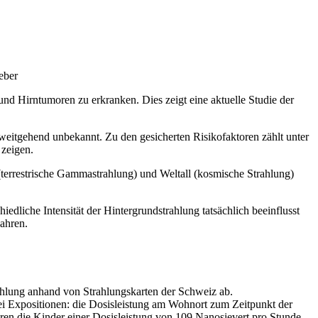
eber
d Hirntumoren zu erkranken. Dies zeigt eine aktuelle Studie der
eitgehend unbekannt. Zu den gesicherten Risikofaktoren zählt unter
 zeigen.
(terrestrische Gammastrahlung) und Weltall (kosmische Strahlung)
edliche Intensität der Hintergrundstrahlung tatsächlich beeinflusst
ahren.
zählung anhand von Strahlungskarten der Schweiz ab.
ei Expositionen: die Dosisleistung am Wohnort zum Zeitpunkt der
ren die Kinder einer Dosisleistung von 109 Nanosievert pro Stunde