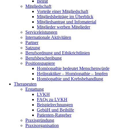
Beirat
Mitgliedschaft
Vorteile einer Mitgliedschaft
Mitgliedsbeiträge im Überblick
Mitgliedsantrag und Infomaterial
Mitglieder werben Mitglieder
Serviceleistungen
Internationale Aktivitäten
Partner
Satzung
Berufsordnung und Ethikrichtlinien
Berufsbeschreibung
Positionspapiere
Homöopathie bedeutet Menschenwürde
Heilpraktiker – Homöopathie – Impfen
Homöopathie und Krebsbehandlung
Therapeuten
Erstattung
LVKH
FAQs zu LVKH
Beispielrechnungen
GebüH und Beihilfe
Patienten-Ratgeber
Praxisgründung
Praxisorganisation