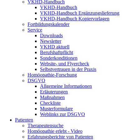
VKHD-Handbuch
VKHD-Handbuch
VKHD-Handbuch Ergänzungslieferung
VKHD-Handbuch Kopiervorlagen
Fortbildungskalender
Service
Downloads
Newsletter
VKHD aktuell
Berufshaftpflicht
Sonderkonditionen
Website- und Flyercheck
Selbstvertrauen in der Praxis
Homöopathie-Forschung
DSGVO
Allgemeine Informationen
Erläuterungen
Maßnahmen
Checkliste
Musterformulare
Weblinks zur DSGVO
Patienten
Therapeutensuche
Homöopathie erlebt - Video
Erfahrungsberichte von Patienten