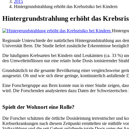
2015
Hintergrundstrahlung erhöht das Krebsrisiko bei Kindern
Hintergrundstrahlung erhöht das Krebsris
Hintergru
Regionale Unterschiede der natürlichen Hintergrundstrahlung aus de
Universität Bern. Die Studie liefert zusätzliche Erkenntnisse bezügli
Die häufigsten Krebsarten bei Kindern sind Leukämien (ca. 33 %) un
den Umwelteinflüssen nur eine relativ hohe Dosis ionisierender Str
Grundsätzlich ist die gesamte Bevölkerung einer vergleichsweise ger
ausgesetzt. Ob und wie sich diese geringe, kontinuierlich anfallende
Eine Forschergruppe aus Bern konnte nun in einer Studie zeigen, dass 
wird. Die Forschenden analysierten dazu Daten der Schweizerischen 
Spielt der Wohnort eine Rolle?
Die Forscher schätzten die örtliche Dosisleistung terrestrischer un
Krebserkrankungen nach diesem Zeitpunkt ermittelten sie mithilfe vo
Volkszählung und die seit Geburt anfallende totale Dosis unter der 