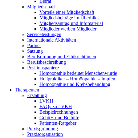
Beirat
Mitgliedschaft
Vorteile einer Mitgliedschaft
Mitgliedsbeiträge im Überblick
Mitgliedsantrag und Infomaterial
Mitglieder werben Mitglieder
Serviceleistungen
Internationale Aktivitäten
Partner
Satzung
Berufsordnung und Ethikrichtlinien
Berufsbeschreibung
Positionspapiere
Homöopathie bedeutet Menschenwürde
Heilpraktiker – Homöopathie – Impfen
Homöopathie und Krebsbehandlung
Therapeuten
Erstattung
LVKH
FAQs zu LVKH
Beispielrechnungen
GebüH und Beihilfe
Patienten-Ratgeber
Praxisgründung
Praxisorganisation