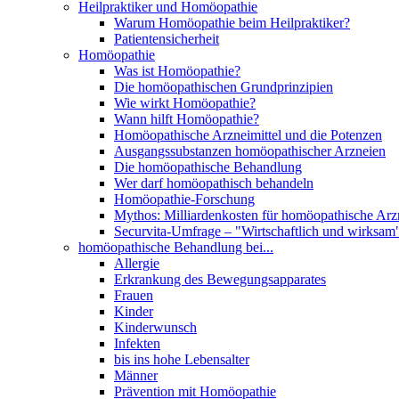
Heilpraktiker und Homöopathie
Warum Homöopathie beim Heilpraktiker?
Patientensicherheit
Homöopathie
Was ist Homöopathie?
Die homöopathischen Grundprinzipien
Wie wirkt Homöopathie?
Wann hilft Homöopathie?
Homöopathische Arzneimittel und die Potenzen
Ausgangssubstanzen homöopathischer Arzneien
Die homöopathische Behandlung
Wer darf homöopathisch behandeln
Homöopathie-Forschung
Mythos: Milliardenkosten für homöopathische Arzn
Securvita-Umfrage – "Wirtschaftlich und wirksam
homöopathische Behandlung bei...
Allergie
Erkrankung des Bewegungsapparates
Frauen
Kinder
Kinderwunsch
Infekten
bis ins hohe Lebensalter
Männer
Prävention mit Homöopathie