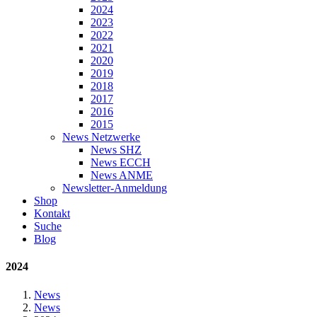
2024
2023
2022
2021
2020
2019
2018
2017
2016
2015
News Netzwerke
News SHZ
News ECCH
News ANME
Newsletter-Anmeldung
Shop
Kontakt
Suche
Blog
2024
News
News