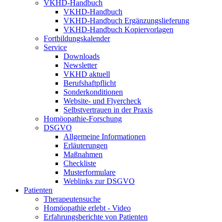
VKHD-Handbuch
VKHD-Handbuch
VKHD-Handbuch Ergänzungslieferung
VKHD-Handbuch Kopiervorlagen
Fortbildungskalender
Service
Downloads
Newsletter
VKHD aktuell
Berufshaftpflicht
Sonderkonditionen
Website- und Flyercheck
Selbstvertrauen in der Praxis
Homöopathie-Forschung
DSGVO
Allgemeine Informationen
Erläuterungen
Maßnahmen
Checkliste
Musterformulare
Weblinks zur DSGVO
Patienten
Therapeutensuche
Homöopathie erlebt - Video
Erfahrungsberichte von Patienten