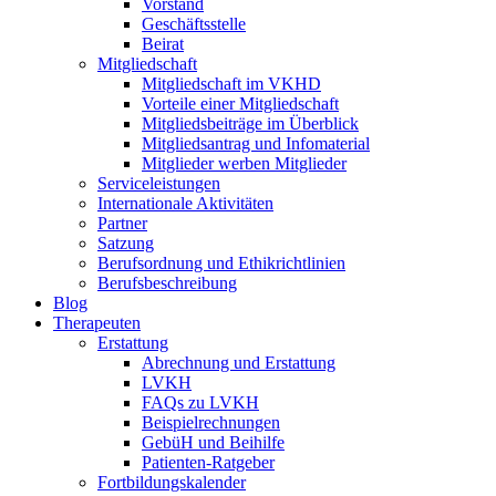
Vorstand
Geschäftsstelle
Beirat
Mitgliedschaft
Mitgliedschaft im VKHD
Vorteile einer Mitgliedschaft
Mitgliedsbeiträge im Überblick
Mitgliedsantrag und Infomaterial
Mitglieder werben Mitglieder
Serviceleistungen
Internationale Aktivitäten
Partner
Satzung
Berufsordnung und Ethikrichtlinien
Berufsbeschreibung
Blog
Therapeuten
Erstattung
Abrechnung und Erstattung
LVKH
FAQs zu LVKH
Beispielrechnungen
GebüH und Beihilfe
Patienten-Ratgeber
Fortbildungskalender