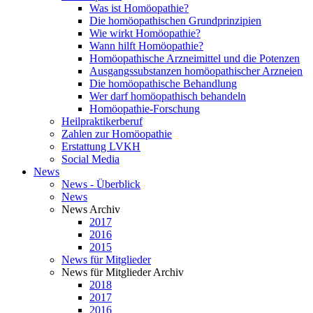
Was ist Homöopathie?
Die homöopathischen Grundprinzipien
Wie wirkt Homöopathie?
Wann hilft Homöopathie?
Homöopathische Arzneimittel und die Potenzen
Ausgangssubstanzen homöopathischer Arzneien
Die homöopathische Behandlung
Wer darf homöopathisch behandeln
Homöopathie-Forschung
Heilpraktikerberuf
Zahlen zur Homöopathie
Erstattung LVKH
Social Media
News
News - Überblick
News
News Archiv
2017
2016
2015
News für Mitglieder
News für Mitglieder Archiv
2018
2017
2016