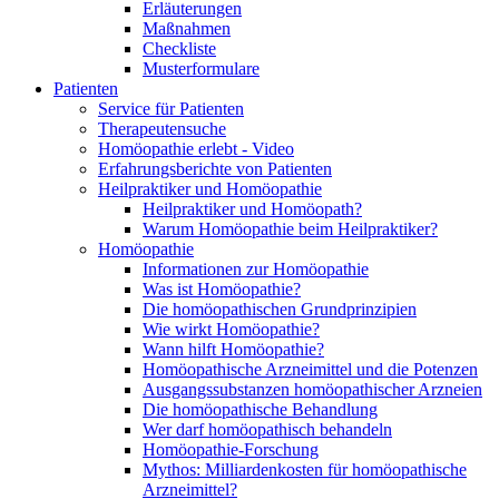
Erläuterungen
Maßnahmen
Checkliste
Musterformulare
Patienten
Service für Patienten
Therapeutensuche
Homöopathie erlebt - Video
Erfahrungsberichte von Patienten
Heilpraktiker und Homöopathie
Heilpraktiker und Homöopath?
Warum Homöopathie beim Heilpraktiker?
Homöopathie
Informationen zur Homöopathie
Was ist Homöopathie?
Die homöopathischen Grundprinzipien
Wie wirkt Homöopathie?
Wann hilft Homöopathie?
Homöopathische Arzneimittel und die Potenzen
Ausgangssubstanzen homöopathischer Arzneien
Die homöopathische Behandlung
Wer darf homöopathisch behandeln
Homöopathie-Forschung
Mythos: Milliardenkosten für homöopathische
Arzneimittel?