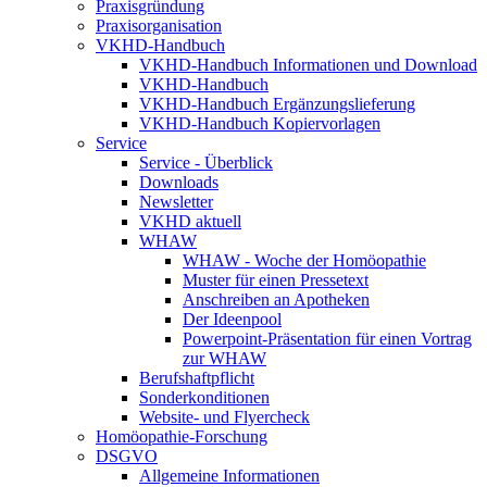
Praxisgründung
Praxisorganisation
VKHD-Handbuch
VKHD-Handbuch Informationen und Download
VKHD-Handbuch
VKHD-Handbuch Ergänzungslieferung
VKHD-Handbuch Kopiervorlagen
Service
Service - Überblick
Downloads
Newsletter
VKHD aktuell
WHAW
WHAW - Woche der Homöopathie
Muster für einen Pressetext
Anschreiben an Apotheken
Der Ideenpool
Powerpoint-Präsentation für einen Vortrag
zur WHAW
Berufshaftpflicht
Sonderkonditionen
Website- und Flyercheck
Homöopathie-Forschung
DSGVO
Allgemeine Informationen