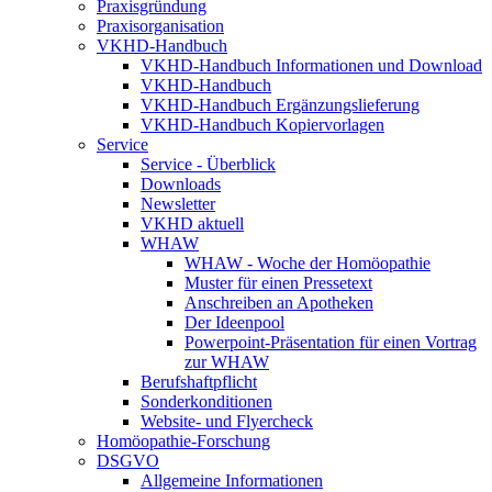
Praxisgründung
Praxisorganisation
VKHD-Handbuch
VKHD-Handbuch Informationen und Download
VKHD-Handbuch
VKHD-Handbuch Ergänzungslieferung
VKHD-Handbuch Kopiervorlagen
Service
Service - Überblick
Downloads
Newsletter
VKHD aktuell
WHAW
WHAW - Woche der Homöopathie
Muster für einen Pressetext
Anschreiben an Apotheken
Der Ideenpool
Powerpoint-Präsentation für einen Vortrag
zur WHAW
Berufshaftpflicht
Sonderkonditionen
Website- und Flyercheck
Homöopathie-Forschung
DSGVO
Allgemeine Informationen