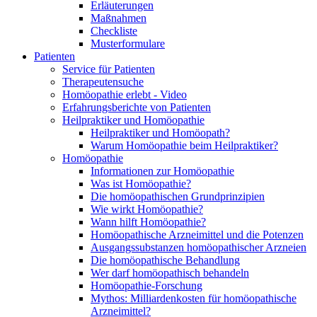
Erläuterungen
Maßnahmen
Checkliste
Musterformulare
Patienten
Service für Patienten
Therapeutensuche
Homöopathie erlebt - Video
Erfahrungsberichte von Patienten
Heilpraktiker und Homöopathie
Heilpraktiker und Homöopath?
Warum Homöopathie beim Heilpraktiker?
Homöopathie
Informationen zur Homöopathie
Was ist Homöopathie?
Die homöopathischen Grundprinzipien
Wie wirkt Homöopathie?
Wann hilft Homöopathie?
Homöopathische Arzneimittel und die Potenzen
Ausgangssubstanzen homöopathischer Arzneien
Die homöopathische Behandlung
Wer darf homöopathisch behandeln
Homöopathie-Forschung
Mythos: Milliardenkosten für homöopathische
Arzneimittel?