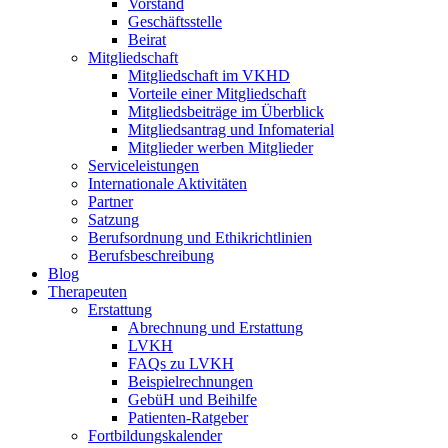
Vorstand
Geschäftsstelle
Beirat
Mitgliedschaft
Mitgliedschaft im VKHD
Vorteile einer Mitgliedschaft
Mitgliedsbeiträge im Überblick
Mitgliedsantrag und Infomaterial
Mitglieder werben Mitglieder
Serviceleistungen
Internationale Aktivitäten
Partner
Satzung
Berufsordnung und Ethikrichtlinien
Berufsbeschreibung
Blog
Therapeuten
Erstattung
Abrechnung und Erstattung
LVKH
FAQs zu LVKH
Beispielrechnungen
GebüH und Beihilfe
Patienten-Ratgeber
Fortbildungskalender