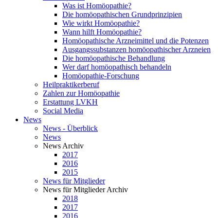
Was ist Homöopathie?
Die homöopathischen Grundprinzipien
Wie wirkt Homöopathie?
Wann hilft Homöopathie?
Homöopathische Arzneimittel und die Potenzen
Ausgangssubstanzen homöopathischer Arzneien
Die homöopathische Behandlung
Wer darf homöopathisch behandeln
Homöopathie-Forschung
Heilpraktikerberuf
Zahlen zur Homöopathie
Erstattung LVKH
Social Media
News
News - Überblick
News
News Archiv
2017
2016
2015
News für Mitglieder
News für Mitglieder Archiv
2018
2017
2016