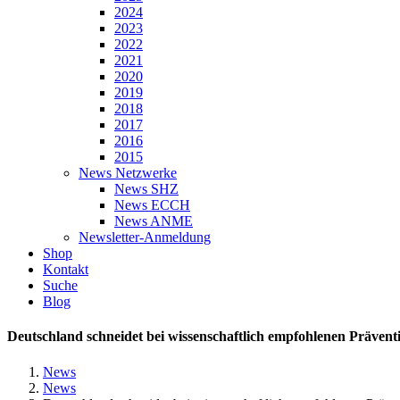
2024
2023
2022
2021
2020
2019
2018
2017
2016
2015
News Netzwerke
News SHZ
News ECCH
News ANME
Newsletter-Anmeldung
Shop
Kontakt
Suche
Blog
Deutschland schneidet bei wissenschaftlich empfohlenen Präve
News
News