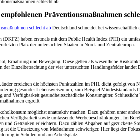
entionsmaßnahmen schlecht ab
ch empfohlenen Präventionsmaßnahmen schle
Deutschland schneidet bei wissenschaftlic
DKFZ) haben erstmals mit dem Public Health Index (PHI) ein umfas
rletzten Platz der untersuchten Staaten in Nord- und Zentraleuropa.
, Ernährung und Bewegung. Diese gelten als wesentliche Risikofaktor
n der Einzelbetrachtung der vier untersuchten Handlungsfelder landet
Länder erreichen die höchsten Punktzahlen im PHI, dicht gefolgt von 
rderung gesunder Lebensweisen um, zum Beispiel Mindeststandards für
und Verfügbarkeit gesundheitsschädliche Konsumgüter. Schlusslicht
smaßnahmen ergreift.
 Alkoholkonsum möglichst unattraktiv machen. Dazu gehören unter and
rtlichen Verfügbarkeit sowie umfassende Werbebeschränkungen. Im Ber
n und Getränken erleichtern. Dazu zählen Abgaben auf gezuckerte Sof
ist die Umsetzung von Maßnahmen schwieriger. Hier liegt der Fokus 
derung in Schulen und am Arbeitsplatz.