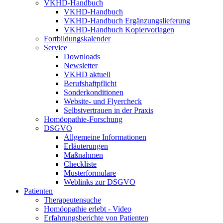
VKHD-Handbuch
VKHD-Handbuch
VKHD-Handbuch Ergänzungslieferung
VKHD-Handbuch Kopiervorlagen
Fortbildungskalender
Service
Downloads
Newsletter
VKHD aktuell
Berufshaftpflicht
Sonderkonditionen
Website- und Flyercheck
Selbstvertrauen in der Praxis
Homöopathie-Forschung
DSGVO
Allgemeine Informationen
Erläuterungen
Maßnahmen
Checkliste
Musterformulare
Weblinks zur DSGVO
Patienten
Therapeutensuche
Homöopathie erlebt - Video
Erfahrungsberichte von Patienten