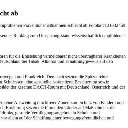
cht ab
h empfohlenen Präventionsmaßnahmen schlecht ab
Fotolia #121832460
sendes Ranking zum Umsetzungsstand wissenschaftlich empfohlener
en für die Entstehung vermeidbarer nicht-übertragbarer Krankheiten
 Deutschland bei Tabak, Alkohol und Ernährung jeweils auf den
Norwegen und Frankreich. Demnach setzten die Spitzenreiter
 Schulessen, eine gesundheitsorientierte Besteuerung sowie
 bildet der gesamte DACH-Raum mit Deutschland, Österreich und der
erem eine Ausweitung rauchfreier Zonen zum Schutz von Kindern und
eich Ernährung setzen die führenden Länder auf Maßnahmen, die
tdrinks, gesunde Verpflegungsangebote in Schulen und
vor allem auf der Schaffung einer bewegungsfreundlichen und