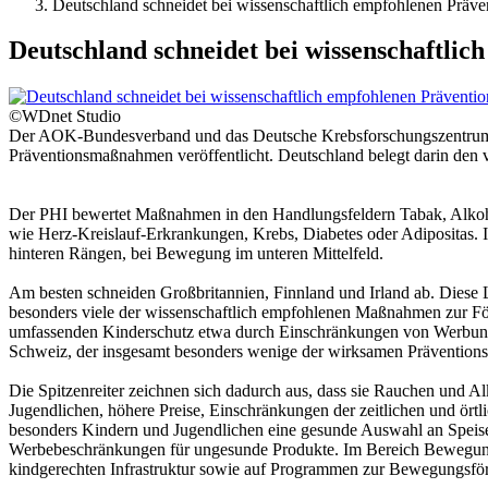
Deutschland schneidet bei wissenschaftlich empfohlenen Präv
Deutschland schneidet bei wissenschaftli
©WDnet Studio
Der AOK-Bundesverband und das Deutsche Krebsforschungszentrum (
Präventionsmaßnahmen veröffentlicht. Deutschland belegt darin den vo
Der PHI bewertet Maßnahmen in den Handlungsfeldern Tabak, Alkohol
wie Herz-Kreislauf-Erkrankungen, Krebs, Diabetes oder Adipositas. I
hinteren Rängen, bei Bewegung im unteren Mittelfeld.
Am besten schneiden Großbritannien, Finnland und Irland ab. Diese 
besonders viele der wissenschaftlich empfohlenen Maßnahmen zur Fö
umfassenden Kinderschutz etwa durch Einschränkungen von Werbung 
Schweiz, der insgesamt besonders wenige der wirksamen Prävention
Die Spitzenreiter zeichnen sich dadurch aus, dass sie Rauchen und
Jugendlichen, höhere Preise, Einschränkungen der zeitlichen und ö
besonders Kindern und Jugendlichen eine gesunde Auswahl an Speise
Werbebeschränkungen für ungesunde Produkte. Im Bereich Bewegung 
kindgerechten Infrastruktur sowie auf Programmen zur Bewegungsför