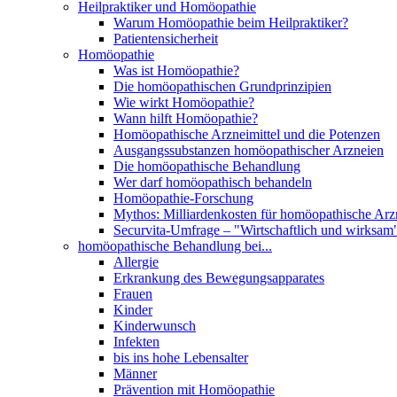
Heilpraktiker und Homöopathie
Warum Homöopathie beim Heilpraktiker?
Patientensicherheit
Homöopathie
Was ist Homöopathie?
Die homöopathischen Grundprinzipien
Wie wirkt Homöopathie?
Wann hilft Homöopathie?
Homöopathische Arzneimittel und die Potenzen
Ausgangssubstanzen homöopathischer Arzneien
Die homöopathische Behandlung
Wer darf homöopathisch behandeln
Homöopathie-Forschung
Mythos: Milliardenkosten für homöopathische Arzn
Securvita-Umfrage – "Wirtschaftlich und wirksam
homöopathische Behandlung bei...
Allergie
Erkrankung des Bewegungsapparates
Frauen
Kinder
Kinderwunsch
Infekten
bis ins hohe Lebensalter
Männer
Prävention mit Homöopathie