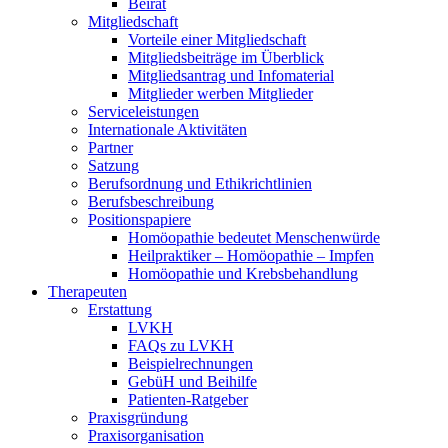
Beirat
Mitgliedschaft
Vorteile einer Mitgliedschaft
Mitgliedsbeiträge im Überblick
Mitgliedsantrag und Infomaterial
Mitglieder werben Mitglieder
Serviceleistungen
Internationale Aktivitäten
Partner
Satzung
Berufsordnung und Ethikrichtlinien
Berufsbeschreibung
Positionspapiere
Homöopathie bedeutet Menschenwürde
Heilpraktiker – Homöopathie – Impfen
Homöopathie und Krebsbehandlung
Therapeuten
Erstattung
LVKH
FAQs zu LVKH
Beispielrechnungen
GebüH und Beihilfe
Patienten-Ratgeber
Praxisgründung
Praxisorganisation