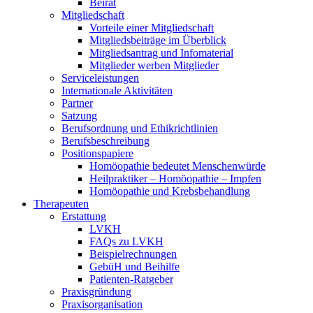
Beirat
Mitgliedschaft
Vorteile einer Mitgliedschaft
Mitgliedsbeiträge im Überblick
Mitgliedsantrag und Infomaterial
Mitglieder werben Mitglieder
Serviceleistungen
Internationale Aktivitäten
Partner
Satzung
Berufsordnung und Ethikrichtlinien
Berufsbeschreibung
Positionspapiere
Homöopathie bedeutet Menschenwürde
Heilpraktiker – Homöopathie – Impfen
Homöopathie und Krebsbehandlung
Therapeuten
Erstattung
LVKH
FAQs zu LVKH
Beispielrechnungen
GebüH und Beihilfe
Patienten-Ratgeber
Praxisgründung
Praxisorganisation