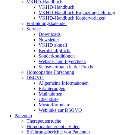
VKHD-Handbuch
VKHD-Handbuch
VKHD-Handbuch Ergänzungslieferung
VKHD-Handbuch Kopiervorlagen
Fortbildungskalender
Service
Downloads
Newsletter
VKHD aktuell
Berufshaftpflicht
Sonderkonditionen
Website- und Flyercheck
Selbstvertrauen in der Praxis
Homöopathie-Forschung
DSGVO
Allgemeine Informationen
Erläuterungen
Maßnahmen
Checkliste
Musterformulare
Weblinks zur DSGVO
Patienten
Therapeutensuche
Homöopathie erlebt - Video
Erfahrungsberichte von Patienten