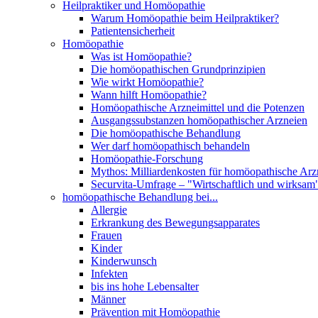
Heilpraktiker und Homöopathie
Warum Homöopathie beim Heilpraktiker?
Patientensicherheit
Homöopathie
Was ist Homöopathie?
Die homöopathischen Grundprinzipien
Wie wirkt Homöopathie?
Wann hilft Homöopathie?
Homöopathische Arzneimittel und die Potenzen
Ausgangssubstanzen homöopathischer Arzneien
Die homöopathische Behandlung
Wer darf homöopathisch behandeln
Homöopathie-Forschung
Mythos: Milliardenkosten für homöopathische Arzn
Securvita-Umfrage – "Wirtschaftlich und wirksam
homöopathische Behandlung bei...
Allergie
Erkrankung des Bewegungsapparates
Frauen
Kinder
Kinderwunsch
Infekten
bis ins hohe Lebensalter
Männer
Prävention mit Homöopathie