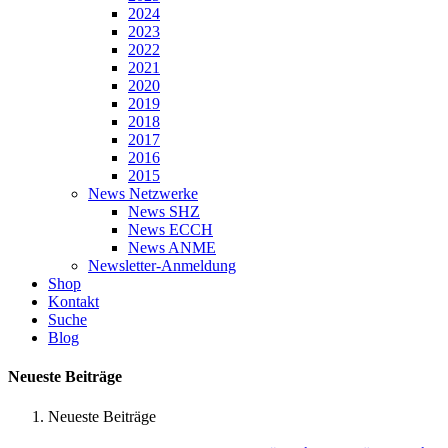
2024
2023
2022
2021
2020
2019
2018
2017
2016
2015
News Netzwerke
News SHZ
News ECCH
News ANME
Newsletter-Anmeldung
Shop
Kontakt
Suche
Blog
Neueste Beiträge
Neueste Beiträge