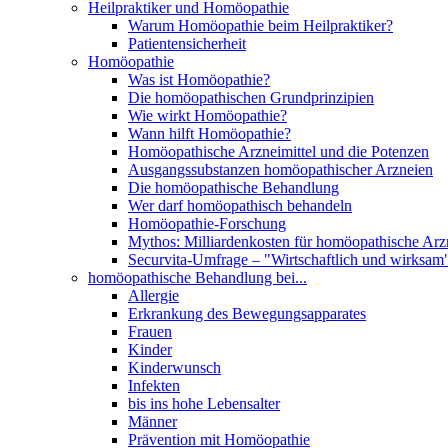
Heilpraktiker und Homöopathie
Warum Homöopathie beim Heilpraktiker?
Patientensicherheit
Homöopathie
Was ist Homöopathie?
Die homöopathischen Grundprinzipien
Wie wirkt Homöopathie?
Wann hilft Homöopathie?
Homöopathische Arzneimittel und die Potenzen
Ausgangssubstanzen homöopathischer Arzneien
Die homöopathische Behandlung
Wer darf homöopathisch behandeln
Homöopathie-Forschung
Mythos: Milliardenkosten für homöopathische Arzn
Securvita-Umfrage – "Wirtschaftlich und wirksam
homöopathische Behandlung bei...
Allergie
Erkrankung des Bewegungsapparates
Frauen
Kinder
Kinderwunsch
Infekten
bis ins hohe Lebensalter
Männer
Prävention mit Homöopathie