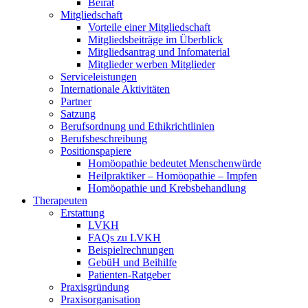
Beirat
Mitgliedschaft
Vorteile einer Mitgliedschaft
Mitgliedsbeiträge im Überblick
Mitgliedsantrag und Infomaterial
Mitglieder werben Mitglieder
Serviceleistungen
Internationale Aktivitäten
Partner
Satzung
Berufsordnung und Ethikrichtlinien
Berufsbeschreibung
Positionspapiere
Homöopathie bedeutet Menschenwürde
Heilpraktiker – Homöopathie – Impfen
Homöopathie und Krebsbehandlung
Therapeuten
Erstattung
LVKH
FAQs zu LVKH
Beispielrechnungen
GebüH und Beihilfe
Patienten-Ratgeber
Praxisgründung
Praxisorganisation