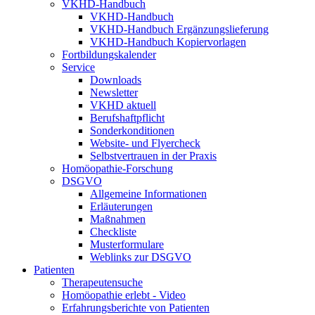
VKHD-Handbuch
VKHD-Handbuch
VKHD-Handbuch Ergänzungslieferung
VKHD-Handbuch Kopiervorlagen
Fortbildungskalender
Service
Downloads
Newsletter
VKHD aktuell
Berufshaftpflicht
Sonderkonditionen
Website- und Flyercheck
Selbstvertrauen in der Praxis
Homöopathie-Forschung
DSGVO
Allgemeine Informationen
Erläuterungen
Maßnahmen
Checkliste
Musterformulare
Weblinks zur DSGVO
Patienten
Therapeutensuche
Homöopathie erlebt - Video
Erfahrungsberichte von Patienten