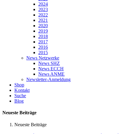
2024
2023
2022
2021
2020
2019
2018
2017
2016
2015
News Netzwerke
News SHZ
News ECCH
News ANME
Newsletter-Anmeldung
Shop
Kontakt
Suche
Blog
Neueste Beiträge
Neueste Beiträge