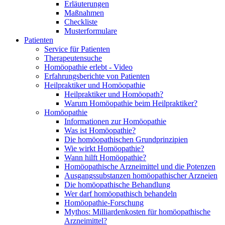
Erläuterungen
Maßnahmen
Checkliste
Musterformulare
Patienten
Service für Patienten
Therapeutensuche
Homöopathie erlebt - Video
Erfahrungsberichte von Patienten
Heilpraktiker und Homöopathie
Heilpraktiker und Homöopath?
Warum Homöopathie beim Heilpraktiker?
Homöopathie
Informationen zur Homöopathie
Was ist Homöopathie?
Die homöopathischen Grundprinzipien
Wie wirkt Homöopathie?
Wann hilft Homöopathie?
Homöopathische Arzneimittel und die Potenzen
Ausgangssubstanzen homöopathischer Arzneien
Die homöopathische Behandlung
Wer darf homöopathisch behandeln
Homöopathie-Forschung
Mythos: Milliardenkosten für homöopathische
Arzneimittel?