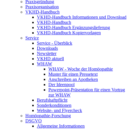
Praxisgründung
Praxisorganisation
VKHD-Handbuch
VKHD-Handbuch Informationen und Download
VKHD-Handbuch
VKHD-Handbuch Ergänzungslieferung
VKHD-Handbuch Kopiervorlagen
Service
Service - Überblick
Downloads
Newsletter
VKHD aktuell
WHAW
WHAW - Woche der Homöopathie
Muster für einen Pressetext
Anschreiben an Apotheken
Der Ideenpool
Powerpoint-Präsentation für einen Vortrag
zur WHAW
Berufshaftpflicht
Sonderkonditionen
Website- und Flyercheck
Homöopathie-Forschung
DSGVO
Allgemeine Informationen