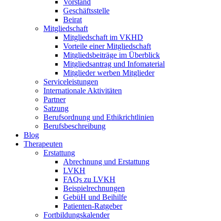
Vorstand
Geschäftsstelle
Beirat
Mitgliedschaft
Mitgliedschaft im VKHD
Vorteile einer Mitgliedschaft
Mitgliedsbeiträge im Überblick
Mitgliedsantrag und Infomaterial
Mitglieder werben Mitglieder
Serviceleistungen
Internationale Aktivitäten
Partner
Satzung
Berufsordnung und Ethikrichtlinien
Berufsbeschreibung
Blog
Therapeuten
Erstattung
Abrechnung und Erstattung
LVKH
FAQs zu LVKH
Beispielrechnungen
GebüH und Beihilfe
Patienten-Ratgeber
Fortbildungskalender