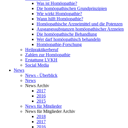
Was ist Homöopathie?
Die homöopathischen Grundprinzipien
Wie wirkt Homöopathie?
Wann hilft Homöopathie?
Homöopathische Arzneimittel und die Potenzen
Ausgangssubstanzen homöopathischer Arzneien
Die homöopathische Behandlung
Wer darf homöopathisch behandeln
Homöopathie-Forschung
Heilpraktikerberuf
Zahlen zur Homöopathie
Erstattung LVKH
Social Media
News
News - Überblick
News
News Archiv
2017
2016
2015
News für Mitglieder
News für Mitglieder Archiv
2018
2017
2016