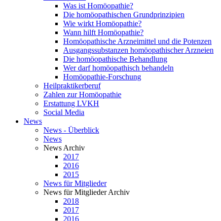
Was ist Homöopathie?
Die homöopathischen Grundprinzipien
Wie wirkt Homöopathie?
Wann hilft Homöopathie?
Homöopathische Arzneimittel und die Potenzen
Ausgangssubstanzen homöopathischer Arzneien
Die homöopathische Behandlung
Wer darf homöopathisch behandeln
Homöopathie-Forschung
Heilpraktikerberuf
Zahlen zur Homöopathie
Erstattung LVKH
Social Media
News
News - Überblick
News
News Archiv
2017
2016
2015
News für Mitglieder
News für Mitglieder Archiv
2018
2017
2016