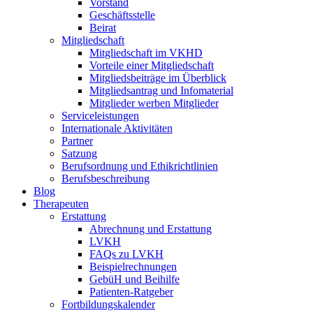
Vorstand
Geschäftsstelle
Beirat
Mitgliedschaft
Mitgliedschaft im VKHD
Vorteile einer Mitgliedschaft
Mitgliedsbeiträge im Überblick
Mitgliedsantrag und Infomaterial
Mitglieder werben Mitglieder
Serviceleistungen
Internationale Aktivitäten
Partner
Satzung
Berufsordnung und Ethikrichtlinien
Berufsbeschreibung
Blog
Therapeuten
Erstattung
Abrechnung und Erstattung
LVKH
FAQs zu LVKH
Beispielrechnungen
GebüH und Beihilfe
Patienten-Ratgeber
Fortbildungskalender