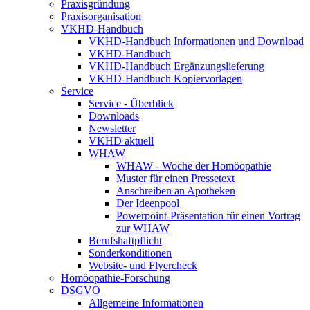
Praxisgründung
Praxisorganisation
VKHD-Handbuch
VKHD-Handbuch Informationen und Download
VKHD-Handbuch
VKHD-Handbuch Ergänzungslieferung
VKHD-Handbuch Kopiervorlagen
Service
Service - Überblick
Downloads
Newsletter
VKHD aktuell
WHAW
WHAW - Woche der Homöopathie
Muster für einen Pressetext
Anschreiben an Apotheken
Der Ideenpool
Powerpoint-Präsentation für einen Vortrag
zur WHAW
Berufshaftpflicht
Sonderkonditionen
Website- und Flyercheck
Homöopathie-Forschung
DSGVO
Allgemeine Informationen