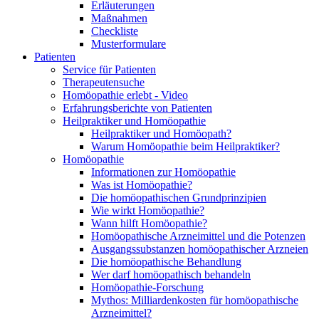
Erläuterungen
Maßnahmen
Checkliste
Musterformulare
Patienten
Service für Patienten
Therapeutensuche
Homöopathie erlebt - Video
Erfahrungsberichte von Patienten
Heilpraktiker und Homöopathie
Heilpraktiker und Homöopath?
Warum Homöopathie beim Heilpraktiker?
Homöopathie
Informationen zur Homöopathie
Was ist Homöopathie?
Die homöopathischen Grundprinzipien
Wie wirkt Homöopathie?
Wann hilft Homöopathie?
Homöopathische Arzneimittel und die Potenzen
Ausgangssubstanzen homöopathischer Arzneien
Die homöopathische Behandlung
Wer darf homöopathisch behandeln
Homöopathie-Forschung
Mythos: Milliardenkosten für homöopathische
Arzneimittel?