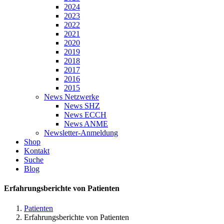
2024
2023
2022
2021
2020
2019
2018
2017
2016
2015
News Netzwerke
News SHZ
News ECCH
News ANME
Newsletter-Anmeldung
Shop
Kontakt
Suche
Blog
Erfahrungsberichte von Patienten
Patienten
Erfahrungsberichte von Patienten