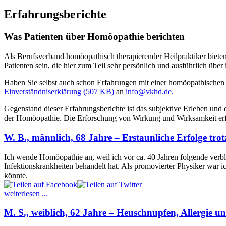
Erfahrungsberichte
Was Patienten über Homöopathie berichten
Als Berufsverband homöopathisch therapierender Heilpraktiker bieten
Patienten sein, die hier zum Teil sehr persönlich und ausführlich üb
Haben Sie selbst auch schon Erfahrungen mit einer homöopathischen
Einverständniserklärung
(
507 KB
)
an
info@vkhd.de
.
Gegenstand dieser Erfahrungsberichte ist das subjektive Erleben und 
der Homöopathie. Die Erforschung von Wirkung und Wirksamkeit erfo
W. B., männlich, 68 Jahre – Erstaunliche Erfolge trot
Ich wende Homöopathie an, weil ich vor ca. 40 Jahren folgende verb
Infektionskrankheiten behandelt hat. Als promovierter Physiker war i
könnte.
weiterlesen ...
M. S., weiblich, 62 Jahre – Heuschnupfen, Allergie u