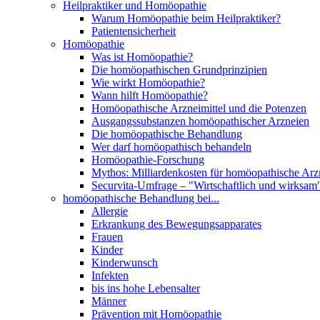
Heilpraktiker und Homöopathie
Warum Homöopathie beim Heilpraktiker?
Patientensicherheit
Homöopathie
Was ist Homöopathie?
Die homöopathischen Grundprinzipien
Wie wirkt Homöopathie?
Wann hilft Homöopathie?
Homöopathische Arzneimittel und die Potenzen
Ausgangssubstanzen homöopathischer Arzneien
Die homöopathische Behandlung
Wer darf homöopathisch behandeln
Homöopathie-Forschung
Mythos: Milliardenkosten für homöopathische Arzn
Securvita-Umfrage – "Wirtschaftlich und wirksam
homöopathische Behandlung bei...
Allergie
Erkrankung des Bewegungsapparates
Frauen
Kinder
Kinderwunsch
Infekten
bis ins hohe Lebensalter
Männer
Prävention mit Homöopathie