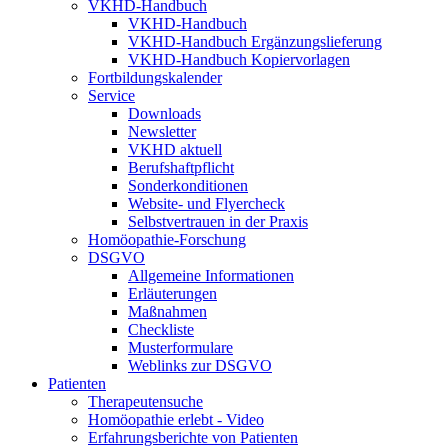
VKHD-Handbuch
VKHD-Handbuch
VKHD-Handbuch Ergänzungslieferung
VKHD-Handbuch Kopiervorlagen
Fortbildungskalender
Service
Downloads
Newsletter
VKHD aktuell
Berufshaftpflicht
Sonderkonditionen
Website- und Flyercheck
Selbstvertrauen in der Praxis
Homöopathie-Forschung
DSGVO
Allgemeine Informationen
Erläuterungen
Maßnahmen
Checkliste
Musterformulare
Weblinks zur DSGVO
Patienten
Therapeutensuche
Homöopathie erlebt - Video
Erfahrungsberichte von Patienten