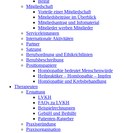
Beirat
Mitgliedschaft
Vorteile einer Mitgliedschaft
Mitgliedsbeiträge im Überblick
Mitgliedsantrag und Infomaterial
Mitglieder werben Mitglieder
Serviceleistungen
Internationale Aktivitäten
Partner
Satzung
Berufsordnung und Ethikrichtlinien
Berufsbeschreibung
Positionspapiere
Homöopathie bedeutet Menschenwürde
Heilpraktiker – Homöopathie – Impfen
Homöopathie und Krebsbehandlung
Therapeuten
Erstattung
LVKH
FAQs zu LVKH
Beispielrechnungen
GebüH und Beihilfe
Patienten-Ratgeber
Praxisgründung
Praxisorganisation