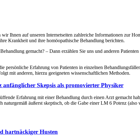
 wir Ihnen auf unseren Internetseiten zahlreiche Informationen zur Ho
er ihre Krankheit und ihre homöopathische Behandlung berichten.
 Behandlung gemacht? – Dann erzählen Sie uns und anderen Patienten d
die persönliche Erfahrung von Patienten in einzelnen Behandlungsfälle
lgt mit anderen, hierzu geeigneten wissenschaftlichen Methoden.
z anfänglicher Skepsis als promovierter Physiker
lüffende Erfahrung mit einer Behandlung durch einen Arzt gemacht hab
ch naturgemäß äußerst skeptisch, ob die Gabe einer LM 6 Potenz (also w
nd hartnäckiger Husten