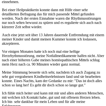
einnehmen.
Bei einer Heilpraktikerin konnte dann mit Hilfe einer sehr
detaillierten Befragung das für mich passende Mittel gefunden
werden. Nach der ersten Einnahme waren die Rhythmusstörungen
nur noch selten bewusst zu spüren und es regulierte sich auch nach
kürzerer Zeit selbst wieder.
Auch eine jetzt seit über 13 Jahren dauernde Entfremdung mit einem
meiner Kinder und damit meinen Kummer konnte ich loslassen,
akzeptieren.
Vor einigen Monaten hatte ich noch mal eine heftige
Herzrhythmusstörung, meine Notfallmedikamente halfen nicht. Aber
nach einer höheren Gabe meines homöopathischen Mittels schlug
mein Herz nach ca. 90 Minuten wieder ganz normal.
Meine Stimmung besserte sich sehr, nachdem ich auch Zugang zu
sehr gut vergrabenen Kindheitserlebnissen fand und sie bearbeiten
konnte. Eines Nachts, kam der Gedanke zu mir: "Das ist doch alles
schon so lang her! Es geht dir doch schon so lange gut."
Ich fühle mich heiter und kann mit mir und allen anderen Menschen,
mit welchen ich Kontakt habe, gut und mit offenem Herzen leben.
Ich bin sehr dankbar für mein Leben und für alle meine
Erfahrungen.