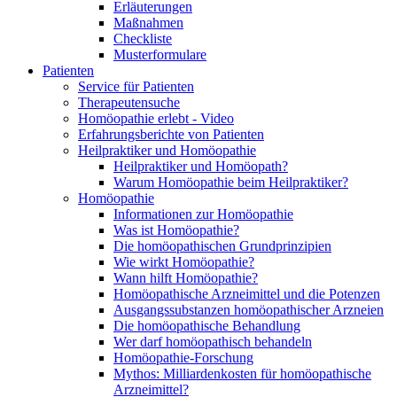
Erläuterungen
Maßnahmen
Checkliste
Musterformulare
Patienten
Service für Patienten
Therapeutensuche
Homöopathie erlebt - Video
Erfahrungsberichte von Patienten
Heilpraktiker und Homöopathie
Heilpraktiker und Homöopath?
Warum Homöopathie beim Heilpraktiker?
Homöopathie
Informationen zur Homöopathie
Was ist Homöopathie?
Die homöopathischen Grundprinzipien
Wie wirkt Homöopathie?
Wann hilft Homöopathie?
Homöopathische Arzneimittel und die Potenzen
Ausgangssubstanzen homöopathischer Arzneien
Die homöopathische Behandlung
Wer darf homöopathisch behandeln
Homöopathie-Forschung
Mythos: Milliardenkosten für homöopathische
Arzneimittel?