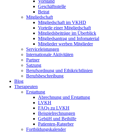
Vorstand
Geschäftsstelle
Beirat
Mitgliedschaft
Mitgliedschaft im VKHD
Vorteile einer Mitgliedschaft
Mitgliedsbeiträge im Überblick
Mitgliedsantrag und Infomaterial
Mitglieder werben Mitglieder
Serviceleistungen
Internationale Aktivitäten
Partner
Satzung
Berufsordnung und Ethikrichtlinien
Berufsbeschreibung
Blog
Therapeuten
Erstattung
Abrechnung und Erstattung
LVKH
FAQs zu LVKH
Beispielrechnungen
GebüH und Beihilfe
Patienten-Ratgeber
Fortbildungskalender