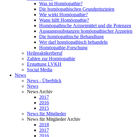
Was ist Homöopathie?
Die homöopathischen Grundprinzipien
Wie wirkt Homöopathie?
Wann hilft Homöopathie?
Homöopathische Arzneimittel und die Potenzen
Ausgangssubstanzen homöopathischer Arzneien
Die homöopathische Behandlung
Wer darf homöopathisch behandeln
Homöopathie-Forschung
Heilpraktikerberuf
Zahlen zur Homöopathie
Erstattung LVKH
Social Media
News
News - Überblick
News
News Archiv
2017
2016
2015
News für Mitglieder
News für Mitglieder Archiv
2018
2017
2016