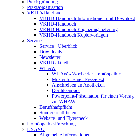
Praxisgründung
Praxisorganisation
VKHD-Handbuch
VKHD-Handbuch Informationen und Download
VKHD-Handbuch
VKHD-Handbuch Ergänzungslieferung
VKHD-Handbuch Kopiervorlagen
Service
Service - Überblick
Downloads
Newsletter
VKHD aktuell
WHAW
WHAW - Woche der Homöopathie
Muster für einen Pressetext
Anschreiben an Apotheken
Der Ideenpool
Powerpoint-Präsentation für einen Vortrag
zur WHAW
Berufshaftpflicht
Sonderkonditionen
Website- und Flyercheck
Homöopathie-Forschung
DSGVO
Allgemeine Informationen