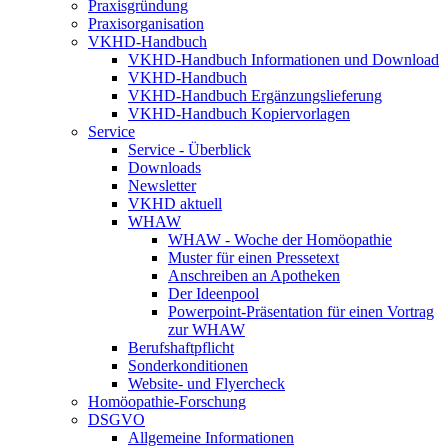
Praxisgründung
Praxisorganisation
VKHD-Handbuch
VKHD-Handbuch Informationen und Download
VKHD-Handbuch
VKHD-Handbuch Ergänzungslieferung
VKHD-Handbuch Kopiervorlagen
Service
Service - Überblick
Downloads
Newsletter
VKHD aktuell
WHAW
WHAW - Woche der Homöopathie
Muster für einen Pressetext
Anschreiben an Apotheken
Der Ideenpool
Powerpoint-Präsentation für einen Vortrag
zur WHAW
Berufshaftpflicht
Sonderkonditionen
Website- und Flyercheck
Homöopathie-Forschung
DSGVO
Allgemeine Informationen