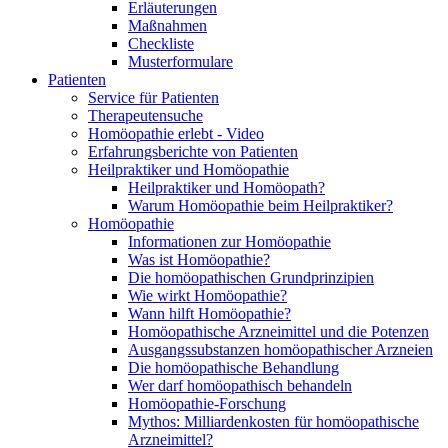
Erläuterungen
Maßnahmen
Checkliste
Musterformulare
Patienten
Service für Patienten
Therapeutensuche
Homöopathie erlebt - Video
Erfahrungsberichte von Patienten
Heilpraktiker und Homöopathie
Heilpraktiker und Homöopath?
Warum Homöopathie beim Heilpraktiker?
Homöopathie
Informationen zur Homöopathie
Was ist Homöopathie?
Die homöopathischen Grundprinzipien
Wie wirkt Homöopathie?
Wann hilft Homöopathie?
Homöopathische Arzneimittel und die Potenzen
Ausgangssubstanzen homöopathischer Arzneien
Die homöopathische Behandlung
Wer darf homöopathisch behandeln
Homöopathie-Forschung
Mythos: Milliardenkosten für homöopathische
Arzneimittel?