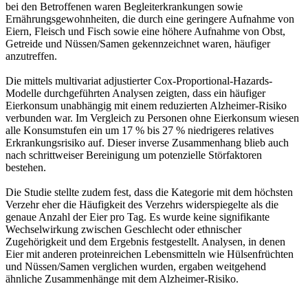
bei den Betroffenen waren Begleiterkrankungen sowie
Ernährungsgewohnheiten, die durch eine geringere Aufnahme von
Eiern, Fleisch und Fisch sowie eine höhere Aufnahme von Obst,
Getreide und Nüssen/Samen gekennzeichnet waren, häufiger
anzutreffen.
Die mittels multivariat adjustierter Cox-Proportional-Hazards-
Modelle durchgeführten Analysen zeigten, dass ein häufiger
Eierkonsum unabhängig mit einem reduzierten Alzheimer-Risiko
verbunden war. Im Vergleich zu Personen ohne Eierkonsum wiesen
alle Konsumstufen ein um 17 % bis 27 % niedrigeres relatives
Erkrankungsrisiko auf. Dieser inverse Zusammenhang blieb auch
nach schrittweiser Bereinigung um potenzielle Störfaktoren
bestehen.
Die Studie stellte zudem fest, dass die Kategorie mit dem höchsten
Verzehr eher die Häufigkeit des Verzehrs widerspiegelte als die
genaue Anzahl der Eier pro Tag. Es wurde keine signifikante
Wechselwirkung zwischen Geschlecht oder ethnischer
Zugehörigkeit und dem Ergebnis festgestellt. Analysen, in denen
Eier mit anderen proteinreichen Lebensmitteln wie Hülsenfrüchten
und Nüssen/Samen verglichen wurden, ergaben weitgehend
ähnliche Zusammenhänge mit dem Alzheimer-Risiko.