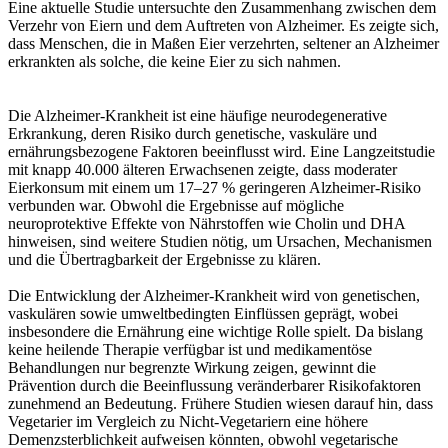
Eine aktuelle Studie untersuchte den Zusammenhang zwischen dem
Verzehr von Eiern und dem Auftreten von Alzheimer. Es zeigte sich,
dass Menschen, die in Maßen Eier verzehrten, seltener an Alzheimer
erkrankten als solche, die keine Eier zu sich nahmen.
Die Alzheimer-Krankheit ist eine häufige neurodegenerative
Erkrankung, deren Risiko durch genetische, vaskuläre und
ernährungsbezogene Faktoren beeinflusst wird. Eine Langzeitstudie
mit knapp 40.000 älteren Erwachsenen zeigte, dass moderater
Eierkonsum mit einem um 17–27 % geringeren Alzheimer-Risiko
verbunden war. Obwohl die Ergebnisse auf mögliche
neuroprotektive Effekte von Nährstoffen wie Cholin und DHA
hinweisen, sind weitere Studien nötig, um Ursachen, Mechanismen
und die Übertragbarkeit der Ergebnisse zu klären.
Die Entwicklung der Alzheimer-Krankheit wird von genetischen,
vaskulären sowie umweltbedingten Einflüssen geprägt, wobei
insbesondere die Ernährung eine wichtige Rolle spielt. Da bislang
keine heilende Therapie verfügbar ist und medikamentöse
Behandlungen nur begrenzte Wirkung zeigen, gewinnt die
Prävention durch die Beeinflussung veränderbarer Risikofaktoren
zunehmend an Bedeutung. Frühere Studien wiesen darauf hin, dass
Vegetarier im Vergleich zu Nicht-Vegetariern eine höhere
Demenzsterblichkeit aufweisen könnten, obwohl vegetarische