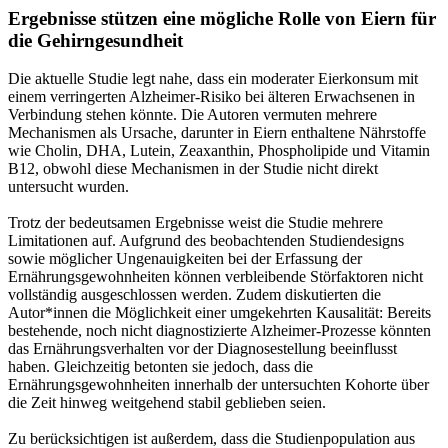
Ergebnisse stützen eine mögliche Rolle von Eiern für
die Gehirngesundheit
Die aktuelle Studie legt nahe, dass ein moderater Eierkonsum mit
einem verringerten Alzheimer-Risiko bei älteren Erwachsenen in
Verbindung stehen könnte. Die Autoren vermuten mehrere
Mechanismen als Ursache, darunter in Eiern enthaltene Nährstoffe
wie Cholin, DHA, Lutein, Zeaxanthin, Phospholipide und Vitamin
B12, obwohl diese Mechanismen in der Studie nicht direkt
untersucht wurden.
Trotz der bedeutsamen Ergebnisse weist die Studie mehrere
Limitationen auf. Aufgrund des beobachtenden Studiendesigns
sowie möglicher Ungenauigkeiten bei der Erfassung der
Ernährungsgewohnheiten können verbleibende Störfaktoren nicht
vollständig ausgeschlossen werden. Zudem diskutierten die
Autor*innen die Möglichkeit einer umgekehrten Kausalität: Bereits
bestehende, noch nicht diagnostizierte Alzheimer-Prozesse könnten
das Ernährungsverhalten vor der Diagnosestellung beeinflusst
haben. Gleichzeitig betonten sie jedoch, dass die
Ernährungsgewohnheiten innerhalb der untersuchten Kohorte über
die Zeit hinweg weitgehend stabil geblieben seien.
Zu berücksichtigen ist außerdem, dass die Studienpopulation aus