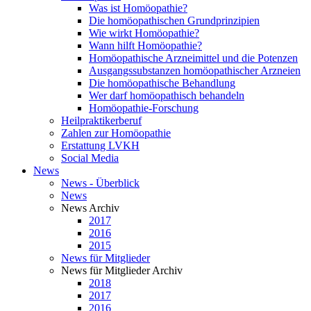
Was ist Homöopathie?
Die homöopathischen Grundprinzipien
Wie wirkt Homöopathie?
Wann hilft Homöopathie?
Homöopathische Arzneimittel und die Potenzen
Ausgangssubstanzen homöopathischer Arzneien
Die homöopathische Behandlung
Wer darf homöopathisch behandeln
Homöopathie-Forschung
Heilpraktikerberuf
Zahlen zur Homöopathie
Erstattung LVKH
Social Media
News
News - Überblick
News
News Archiv
2017
2016
2015
News für Mitglieder
News für Mitglieder Archiv
2018
2017
2016