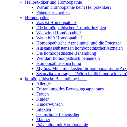
Heilpraktiker und Homöopathie
Warum Homöopathie beim Heilpraktiker?
Patientensicherheit
Homöopathie
Was ist Homöopathie?
Die homöopathischen Grundprinzipien
Wie wirkt Homöopathie?
Wann hilft Homöopathie?
Homöopathische Arzneimittel und die Potenzen
Ausgangssubstanzen homöopathischer Arzneien
Die homöopathische Behandlung
Wer darf homöopathisch behandeln
Homöopathie-Forschung
Mythos: Milliardenkosten für homöopathische Arzn
Securvita-Umfrage – "Wirtschaftlich und wirksam
homöopathische Behandlung bei...
Allergie
Erkrankung des Bewegungsapparates
Frauen
Kinder
Kinderwunsch
Infekten
bis ins hohe Lebensalter
Männer
Prävention mit Homöopathie