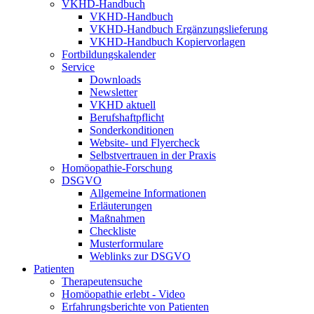
VKHD-Handbuch
VKHD-Handbuch
VKHD-Handbuch Ergänzungslieferung
VKHD-Handbuch Kopiervorlagen
Fortbildungskalender
Service
Downloads
Newsletter
VKHD aktuell
Berufshaftpflicht
Sonderkonditionen
Website- und Flyercheck
Selbstvertrauen in der Praxis
Homöopathie-Forschung
DSGVO
Allgemeine Informationen
Erläuterungen
Maßnahmen
Checkliste
Musterformulare
Weblinks zur DSGVO
Patienten
Therapeutensuche
Homöopathie erlebt - Video
Erfahrungsberichte von Patienten