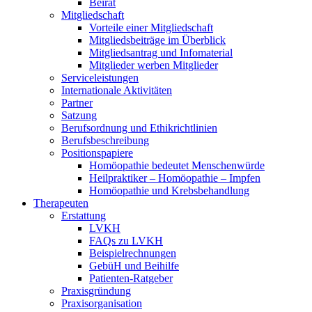
Beirat
Mitgliedschaft
Vorteile einer Mitgliedschaft
Mitgliedsbeiträge im Überblick
Mitgliedsantrag und Infomaterial
Mitglieder werben Mitglieder
Serviceleistungen
Internationale Aktivitäten
Partner
Satzung
Berufsordnung und Ethikrichtlinien
Berufsbeschreibung
Positionspapiere
Homöopathie bedeutet Menschenwürde
Heilpraktiker – Homöopathie – Impfen
Homöopathie und Krebsbehandlung
Therapeuten
Erstattung
LVKH
FAQs zu LVKH
Beispielrechnungen
GebüH und Beihilfe
Patienten-Ratgeber
Praxisgründung
Praxisorganisation