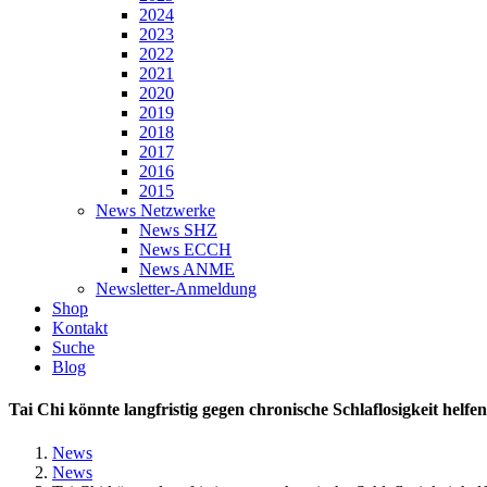
2024
2023
2022
2021
2020
2019
2018
2017
2016
2015
News Netzwerke
News SHZ
News ECCH
News ANME
Newsletter-Anmeldung
Shop
Kontakt
Suche
Blog
Tai Chi könnte langfristig gegen chronische Schlaflosigkeit helfen
News
News