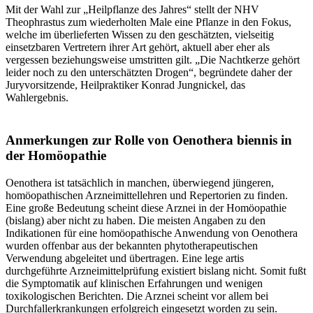
Mit der Wahl zur „Heilpflanze des Jahres“ stellt der NHV
Theophrastus zum wiederholten Male eine Pflanze in den Fokus,
welche im überlieferten Wissen zu den geschätzten, vielseitig
einsetzbaren Vertretern ihrer Art gehört, aktuell aber eher als
vergessen beziehungsweise umstritten gilt. „Die Nachtkerze gehört
leider noch zu den unterschätzten Drogen“, begründete daher der
Juryvorsitzende, Heilpraktiker Konrad Jungnickel, das
Wahlergebnis.
Anmerkungen zur Rolle von Oenothera biennis in
der Homöopathie
Oenothera ist tatsächlich in manchen, überwiegend jüngeren,
homöopathischen Arzneimittellehren und Repertorien zu finden.
Eine große Bedeutung scheint diese Arznei in der Homöopathie
(bislang) aber nicht zu haben. Die meisten Angaben zu den
Indikationen für eine homöopathische Anwendung von Oenothera
wurden offenbar aus der bekannten phytotherapeutischen
Verwendung abgeleitet und übertragen. Eine lege artis
durchgeführte Arzneimittelprüfung existiert bislang nicht. Somit fußt
die Symptomatik auf klinischen Erfahrungen und wenigen
toxikologischen Berichten. Die Arznei scheint vor allem bei
Durchfallerkrankungen erfolgreich eingesetzt worden zu sein.