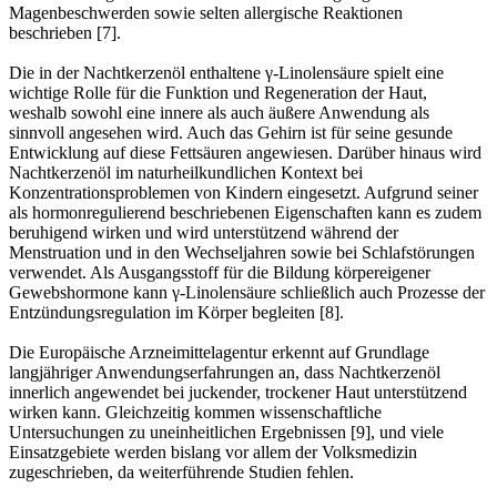
Magenbeschwerden sowie selten allergische Reaktionen
beschrieben [7].
Die in der Nachtkerzenöl enthaltene γ-Linolensäure spielt eine
wichtige Rolle für die Funktion und Regeneration der Haut,
weshalb sowohl eine innere als auch äußere Anwendung als
sinnvoll angesehen wird. Auch das Gehirn ist für seine gesunde
Entwicklung auf diese Fettsäuren angewiesen. Darüber hinaus wird
Nachtkerzenöl im naturheilkundlichen Kontext bei
Konzentrationsproblemen von Kindern eingesetzt. Aufgrund seiner
als hormonregulierend beschriebenen Eigenschaften kann es zudem
beruhigend wirken und wird unterstützend während der
Menstruation und in den Wechseljahren sowie bei Schlafstörungen
verwendet. Als Ausgangsstoff für die Bildung körpereigener
Gewebshormone kann γ-Linolensäure schließlich auch Prozesse der
Entzündungsregulation im Körper begleiten [8].
Die Europäische Arzneimittelagentur erkennt auf Grundlage
langjähriger Anwendungserfahrungen an, dass Nachtkerzenöl
innerlich angewendet bei juckender, trockener Haut unterstützend
wirken kann. Gleichzeitig kommen wissenschaftliche
Untersuchungen zu uneinheitlichen Ergebnissen [9], und viele
Einsatzgebiete werden bislang vor allem der Volksmedizin
zugeschrieben, da weiterführende Studien fehlen.