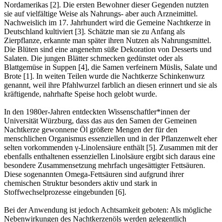
Nordamerikas [2]. Die ersten Bewohner dieser Gegenden nutzten
sie auf vielfältige Weise als Nahrungs- aber auch Arzneimittel.
Nachweislich im 17. Jahrhundert wird die Gemeine Nachtkerze in
Deutschland kultiviert [3]. Schätzte man sie zu Anfang als
Zierpflanze, erkannte man später ihren Nutzen als Nahrungsmittel.
Die Blüten sind eine angenehm süße Dekoration von Desserts und
Salaten. Die jungen Blätter schmecken gedünstet oder als
Blattgemüse in Suppen [4], die Samen verfeinern Müslis, Salate und
Brote [1]. In weiten Teilen wurde die Nachtkerze Schinkenwurz
genannt, weil ihre Pfahlwurzel farblich an diesen erinnert und sie als
kräftigende, nahrhafte Speise hoch gelobt wurde.
In den 1980er-Jahren entdeckten Wissenschaftler*innen der
Universität Würzburg, dass das aus den Samen der Gemeinen
Nachtkerze gewonnene Öl größere Mengen der für den
menschlichen Organismus essenziellen und in der Pflanzenwelt eher
selten vorkommenden γ-Linolensäure enthält [5]. Zusammen mit der
ebenfalls enthaltenen essenziellen Linolsäure ergibt sich daraus eine
besondere Zusammensetzung mehrfach ungesättigter Fettsäuren.
Diese sogenannten Omega-Fettsäuren sind aufgrund ihrer
chemischen Struktur besonders aktiv und stark in
Stoffwechselprozesse eingebunden [6].
Bei der Anwendung ist jedoch Achtsamkeit geboten: Als mögliche
Nebenwirkungen des Nachtkerzenöls werden gelegentlich