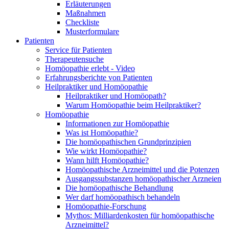
Erläuterungen
Maßnahmen
Checkliste
Musterformulare
Patienten
Service für Patienten
Therapeutensuche
Homöopathie erlebt - Video
Erfahrungsberichte von Patienten
Heilpraktiker und Homöopathie
Heilpraktiker und Homöopath?
Warum Homöopathie beim Heilpraktiker?
Homöopathie
Informationen zur Homöopathie
Was ist Homöopathie?
Die homöopathischen Grundprinzipien
Wie wirkt Homöopathie?
Wann hilft Homöopathie?
Homöopathische Arzneimittel und die Potenzen
Ausgangssubstanzen homöopathischer Arzneien
Die homöopathische Behandlung
Wer darf homöopathisch behandeln
Homöopathie-Forschung
Mythos: Milliardenkosten für homöopathische
Arzneimittel?