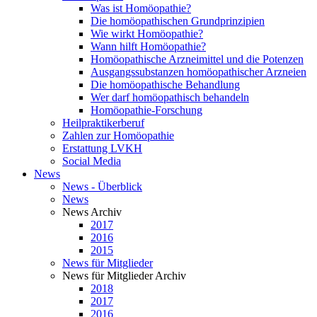
Was ist Homöopathie?
Die homöopathischen Grundprinzipien
Wie wirkt Homöopathie?
Wann hilft Homöopathie?
Homöopathische Arzneimittel und die Potenzen
Ausgangssubstanzen homöopathischer Arzneien
Die homöopathische Behandlung
Wer darf homöopathisch behandeln
Homöopathie-Forschung
Heilpraktikerberuf
Zahlen zur Homöopathie
Erstattung LVKH
Social Media
News
News - Überblick
News
News Archiv
2017
2016
2015
News für Mitglieder
News für Mitglieder Archiv
2018
2017
2016