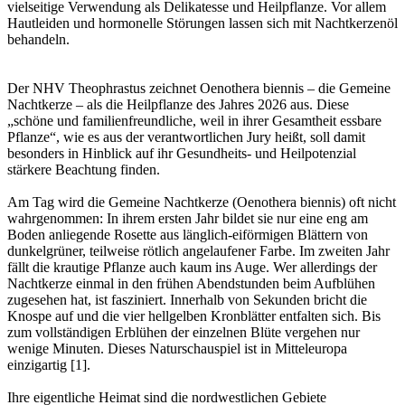
vielseitige Verwendung als Delikatesse und Heilpflanze. Vor allem
Hautleiden und hormonelle Störungen lassen sich mit Nachtkerzenöl
behandeln.
Der NHV Theophrastus zeichnet Oenothera biennis – die Gemeine
Nachtkerze – als die Heilpflanze des Jahres 2026 aus. Diese
„schöne und familienfreundliche, weil in ihrer Gesamtheit essbare
Pflanze“, wie es aus der verantwortlichen Jury heißt, soll damit
besonders in Hinblick auf ihr Gesundheits- und Heilpotenzial
stärkere Beachtung finden.
Am Tag wird die Gemeine Nachtkerze (Oenothera biennis) oft nicht
wahrgenommen: In ihrem ersten Jahr bildet sie nur eine eng am
Boden anliegende Rosette aus länglich-eiförmigen Blättern von
dunkelgrüner, teilweise rötlich angelaufener Farbe. Im zweiten Jahr
fällt die krautige Pflanze auch kaum ins Auge. Wer allerdings der
Nachtkerze einmal in den frühen Abendstunden beim Aufblühen
zugesehen hat, ist fasziniert. Innerhalb von Sekunden bricht die
Knospe auf und die vier hellgelben Kronblätter entfalten sich. Bis
zum vollständigen Erblühen der einzelnen Blüte vergehen nur
wenige Minuten. Dieses Naturschauspiel ist in Mitteleuropa
einzigartig [1].
Ihre eigentliche Heimat sind die nordwestlichen Gebiete