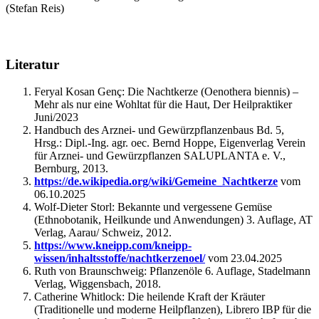
(Stefan Reis)
Literatur
Feryal Kosan Genç: Die Nachtkerze (Oenothera biennis) –
Mehr als nur eine Wohltat für die Haut, Der Heilpraktiker
Juni/2023
Handbuch des Arznei- und Gewürzpflanzenbaus Bd. 5,
Hrsg.: Dipl.-Ing. agr. oec. Bernd Hoppe, Eigenverlag Verein
für Arznei- und Gewürzpflanzen SALUPLANTA e. V.,
Bernburg, 2013.
https://de.wikipedia.org/wiki/Gemeine_Nachtkerze
vom
06.10.2025
Wolf-Dieter Storl: Bekannte und vergessene Gemüse
(Ethnobotanik, Heilkunde und Anwendungen) 3. Auflage, AT
Verlag, Aarau/ Schweiz, 2012.
https://www.kneipp.com/kneipp-
wissen/inhaltsstoffe/nachtkerzenoel/
vom 23.04.2025
Ruth von Braunschweig: Pflanzenöle 6. Auflage, Stadelmann
Verlag, Wiggensbach, 2018.
Catherine Whitlock: Die heilende Kraft der Kräuter
(Traditionelle und moderne Heilpflanzen), Librero IBP für die