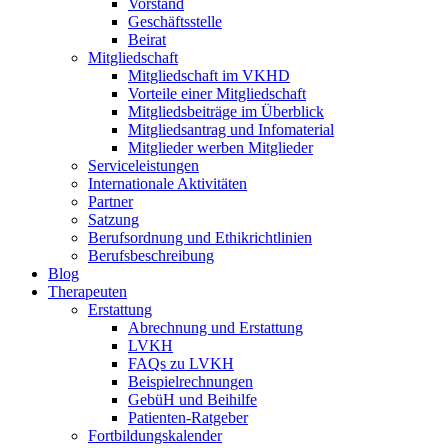
Vorstand
Geschäftsstelle
Beirat
Mitgliedschaft
Mitgliedschaft im VKHD
Vorteile einer Mitgliedschaft
Mitgliedsbeiträge im Überblick
Mitgliedsantrag und Infomaterial
Mitglieder werben Mitglieder
Serviceleistungen
Internationale Aktivitäten
Partner
Satzung
Berufsordnung und Ethikrichtlinien
Berufsbeschreibung
Blog
Therapeuten
Erstattung
Abrechnung und Erstattung
LVKH
FAQs zu LVKH
Beispielrechnungen
GebüH und Beihilfe
Patienten-Ratgeber
Fortbildungskalender