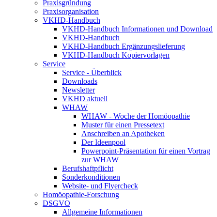
Praxisgründung
Praxisorganisation
VKHD-Handbuch
VKHD-Handbuch Informationen und Download
VKHD-Handbuch
VKHD-Handbuch Ergänzungslieferung
VKHD-Handbuch Kopiervorlagen
Service
Service - Überblick
Downloads
Newsletter
VKHD aktuell
WHAW
WHAW - Woche der Homöopathie
Muster für einen Pressetext
Anschreiben an Apotheken
Der Ideenpool
Powerpoint-Präsentation für einen Vortrag
zur WHAW
Berufshaftpflicht
Sonderkonditionen
Website- und Flyercheck
Homöopathie-Forschung
DSGVO
Allgemeine Informationen