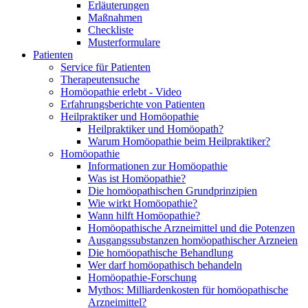
Erläuterungen
Maßnahmen
Checkliste
Musterformulare
Patienten
Service für Patienten
Therapeutensuche
Homöopathie erlebt - Video
Erfahrungsberichte von Patienten
Heilpraktiker und Homöopathie
Heilpraktiker und Homöopath?
Warum Homöopathie beim Heilpraktiker?
Homöopathie
Informationen zur Homöopathie
Was ist Homöopathie?
Die homöopathischen Grundprinzipien
Wie wirkt Homöopathie?
Wann hilft Homöopathie?
Homöopathische Arzneimittel und die Potenzen
Ausgangssubstanzen homöopathischer Arzneien
Die homöopathische Behandlung
Wer darf homöopathisch behandeln
Homöopathie-Forschung
Mythos: Milliardenkosten für homöopathische
Arzneimittel?