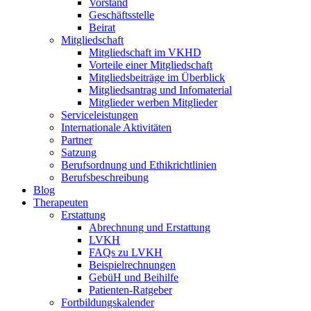
Vorstand
Geschäftsstelle
Beirat
Mitgliedschaft
Mitgliedschaft im VKHD
Vorteile einer Mitgliedschaft
Mitgliedsbeiträge im Überblick
Mitgliedsantrag und Infomaterial
Mitglieder werben Mitglieder
Serviceleistungen
Internationale Aktivitäten
Partner
Satzung
Berufsordnung und Ethikrichtlinien
Berufsbeschreibung
Blog
Therapeuten
Erstattung
Abrechnung und Erstattung
LVKH
FAQs zu LVKH
Beispielrechnungen
GebüH und Beihilfe
Patienten-Ratgeber
Fortbildungskalender