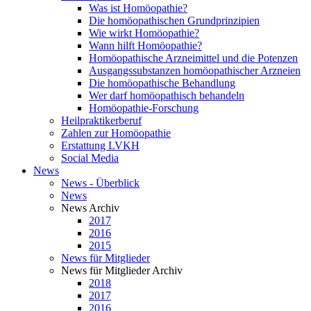
Was ist Homöopathie?
Die homöopathischen Grundprinzipien
Wie wirkt Homöopathie?
Wann hilft Homöopathie?
Homöopathische Arzneimittel und die Potenzen
Ausgangssubstanzen homöopathischer Arzneien
Die homöopathische Behandlung
Wer darf homöopathisch behandeln
Homöopathie-Forschung
Heilpraktikerberuf
Zahlen zur Homöopathie
Erstattung LVKH
Social Media
News
News - Überblick
News
News Archiv
2017
2016
2015
News für Mitglieder
News für Mitglieder Archiv
2018
2017
2016