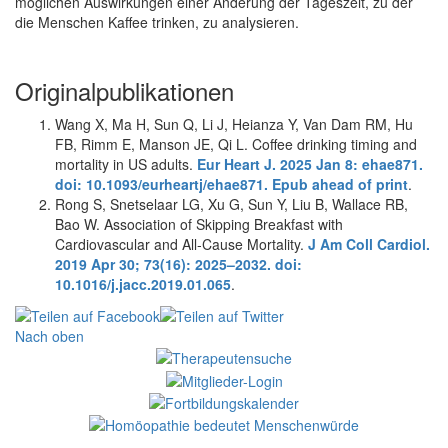
möglichen Auswirkungen einer Änderung der Tageszeit, zu der
die Menschen Kaffee trinken, zu analysieren.
Originalpublikationen
Wang X, Ma H, Sun Q, Li J, Heianza Y, Van Dam RM, Hu
FB, Rimm E, Manson JE, Qi L. Coffee drinking timing and
mortality in US adults.
Eur Heart J. 2025 Jan 8: ehae871.
doi: 10.1093/eurheartj/ehae871. Epub ahead of print
.
Rong S, Snetselaar LG, Xu G, Sun Y, Liu B, Wallace RB,
Bao W. Association of Skipping Breakfast with
Cardiovascular and All-Cause Mortality.
J Am Coll Cardiol.
2019 Apr 30; 73(16): 2025–2032. doi:
10.1016/j.jacc.2019.01.065
.
Nach oben