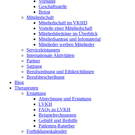
Vorstand
Geschäftsstelle
Beirat
Mitgliedschaft
Mitgliedschaft im VKHD
Vorteile einer Mitgliedschaft
Mitgliedsbeiträge im Überblick
Mitgliedsantrag und Infomaterial
Mitglieder werben Mitglieder
Serviceleistungen
Internationale Aktivitäten
Partner
Satzung
Berufsordnung und Ethikrichtlinien
Berufsbeschreibung
Blog
Therapeuten
Erstattung
Abrechnung und Erstattung
LVKH
FAQs zu LVKH
Beispielrechnungen
GebüH und Beihilfe
Patienten-Ratgeber
Fortbildungskalender