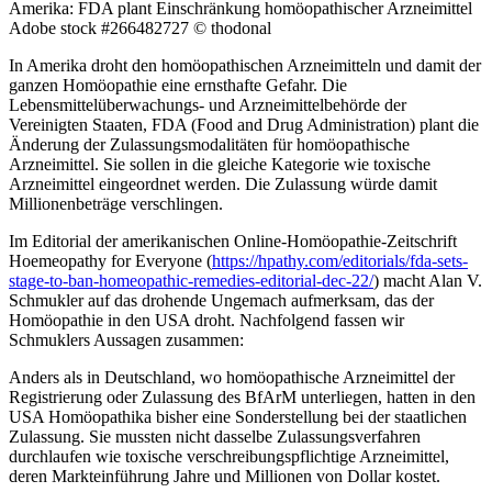
Amerika: FDA plant Einschränkung homöopathischer Arzneimittel
Adobe stock #266482727 © thodonal
In Amerika droht den homöopathischen Arzneimitteln und damit der
ganzen Homöopathie eine ernsthafte Gefahr. Die
Lebensmittelüberwachungs- und Arzneimittelbehörde der
Vereinigten Staaten, FDA (Food and Drug Administration) plant die
Änderung der Zulassungsmodalitäten für homöopathische
Arzneimittel. Sie sollen in die gleiche Kategorie wie toxische
Arzneimittel eingeordnet werden. Die Zulassung würde damit
Millionenbeträge verschlingen.
Im Editorial der amerikanischen Online-Homöopathie-Zeitschrift
Hoemeopathy for Everyone (
https://hpathy.com/editorials/fda-sets-
stage-to-ban-homeopathic-remedies-editorial-dec-22/
) macht Alan V.
Schmukler auf das drohende Ungemach aufmerksam, das der
Homöopathie in den USA droht. Nachfolgend fassen wir
Schmuklers Aussagen zusammen:
Anders als in Deutschland, wo homöopathische Arzneimittel der
Registrierung oder Zulassung des BfArM unterliegen, hatten in den
USA Homöopathika bisher eine Sonderstellung bei der staatlichen
Zulassung. Sie mussten nicht dasselbe Zulassungsverfahren
durchlaufen wie toxische verschreibungspflichtige Arzneimittel,
deren Markteinführung Jahre und Millionen von Dollar kostet.