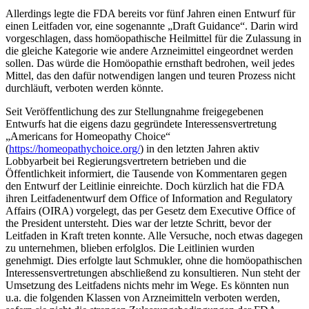
Allerdings legte die FDA bereits vor fünf Jahren einen Entwurf für
einen Leitfaden vor, eine sogenannte „Draft Guidance“. Darin wird
vorgeschlagen, dass homöopathische Heilmittel für die Zulassung in
die gleiche Kategorie wie andere Arzneimittel eingeordnet werden
sollen. Das würde die Homöopathie ernsthaft bedrohen, weil jedes
Mittel, das den dafür notwendigen langen und teuren Prozess nicht
durchläuft, verboten werden könnte.
Seit Veröffentlichung des zur Stellungnahme freigegebenen
Entwurfs hat die eigens dazu gegründete Interessensvertretung
„Americans for Homeopathy Choice“
(
https://homeopathychoice.org/
) in den letzten Jahren aktiv
Lobbyarbeit bei Regierungsvertretern betrieben und die
Öffentlichkeit informiert, die Tausende von Kommentaren gegen
den Entwurf der Leitlinie einreichte. Doch kürzlich hat die FDA
ihren Leitfadenentwurf dem Office of Information and Regulatory
Affairs (OIRA) vorgelegt, das per Gesetz dem Executive Office of
the President untersteht. Dies war der letzte Schritt, bevor der
Leitfaden in Kraft treten konnte. Alle Versuche, noch etwas dagegen
zu unternehmen, blieben erfolglos. Die Leitlinien wurden
genehmigt. Dies erfolgte laut Schmukler, ohne die homöopathischen
Interessensvertretungen abschließend zu konsultieren. Nun steht der
Umsetzung des Leitfadens nichts mehr im Wege. Es könnten nun
u.a. die folgenden Klassen von Arzneimitteln verboten werden,