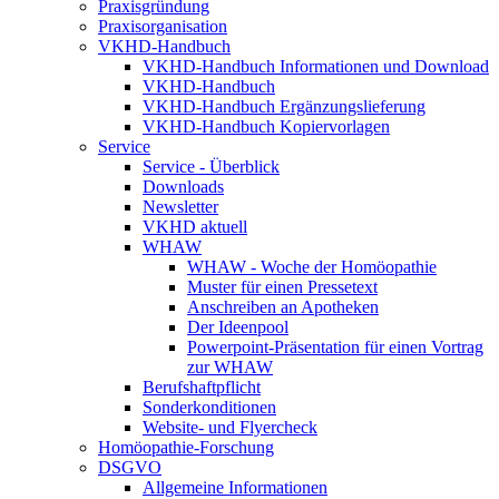
Praxisgründung
Praxisorganisation
VKHD-Handbuch
VKHD-Handbuch Informationen und Download
VKHD-Handbuch
VKHD-Handbuch Ergänzungslieferung
VKHD-Handbuch Kopiervorlagen
Service
Service - Überblick
Downloads
Newsletter
VKHD aktuell
WHAW
WHAW - Woche der Homöopathie
Muster für einen Pressetext
Anschreiben an Apotheken
Der Ideenpool
Powerpoint-Präsentation für einen Vortrag
zur WHAW
Berufshaftpflicht
Sonderkonditionen
Website- und Flyercheck
Homöopathie-Forschung
DSGVO
Allgemeine Informationen