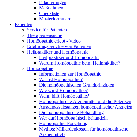
Erläuterungen
Maßnahmen
Checkliste
Musterformulare
Patienten
Service für Patienten
Therapeutensuche
Homöopathie erlebt - Video
Erfahrungsberichte von Patienten
Heilpraktiker und Homöopathie
Heilpraktiker und Homöopath?
Warum Homöopathie beim Heilpraktiker?
Homöopathie
Informationen zur Homöopathie
Was ist Homöopathie?
Die homöopathischen Grundprinzipien
Wie wirkt Homöopathie?
Wann hilft Homöopathie?
Homöopathische Arzneimittel und die Potenzen
Ausgangssubstanzen homöopathischer Arzneien
Die homöopathische Behandlung
Wer darf homöopathisch behandeln
Homöopathie-Forschung
Mythos: Milliardenkosten für homöopathische
Arzneimittel?