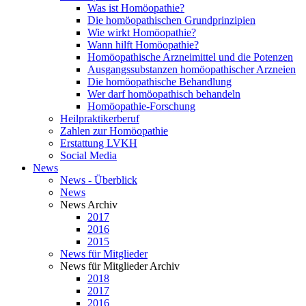
Was ist Homöopathie?
Die homöopathischen Grundprinzipien
Wie wirkt Homöopathie?
Wann hilft Homöopathie?
Homöopathische Arzneimittel und die Potenzen
Ausgangssubstanzen homöopathischer Arzneien
Die homöopathische Behandlung
Wer darf homöopathisch behandeln
Homöopathie-Forschung
Heilpraktikerberuf
Zahlen zur Homöopathie
Erstattung LVKH
Social Media
News
News - Überblick
News
News Archiv
2017
2016
2015
News für Mitglieder
News für Mitglieder Archiv
2018
2017
2016