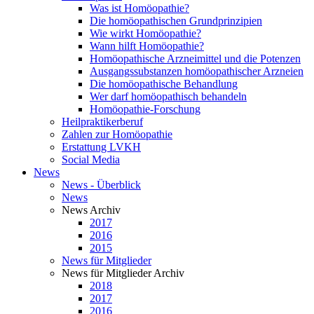
Was ist Homöopathie?
Die homöopathischen Grundprinzipien
Wie wirkt Homöopathie?
Wann hilft Homöopathie?
Homöopathische Arzneimittel und die Potenzen
Ausgangssubstanzen homöopathischer Arzneien
Die homöopathische Behandlung
Wer darf homöopathisch behandeln
Homöopathie-Forschung
Heilpraktikerberuf
Zahlen zur Homöopathie
Erstattung LVKH
Social Media
News
News - Überblick
News
News Archiv
2017
2016
2015
News für Mitglieder
News für Mitglieder Archiv
2018
2017
2016