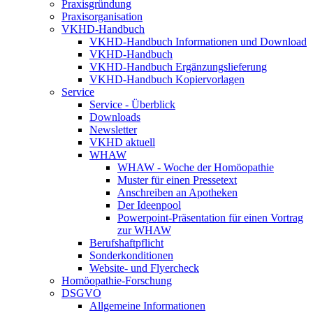
Praxisgründung
Praxisorganisation
VKHD-Handbuch
VKHD-Handbuch Informationen und Download
VKHD-Handbuch
VKHD-Handbuch Ergänzungslieferung
VKHD-Handbuch Kopiervorlagen
Service
Service - Überblick
Downloads
Newsletter
VKHD aktuell
WHAW
WHAW - Woche der Homöopathie
Muster für einen Pressetext
Anschreiben an Apotheken
Der Ideenpool
Powerpoint-Präsentation für einen Vortrag
zur WHAW
Berufshaftpflicht
Sonderkonditionen
Website- und Flyercheck
Homöopathie-Forschung
DSGVO
Allgemeine Informationen