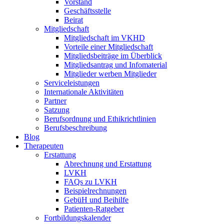
Vorstand
Geschäftsstelle
Beirat
Mitgliedschaft
Mitgliedschaft im VKHD
Vorteile einer Mitgliedschaft
Mitgliedsbeiträge im Überblick
Mitgliedsantrag und Infomaterial
Mitglieder werben Mitglieder
Serviceleistungen
Internationale Aktivitäten
Partner
Satzung
Berufsordnung und Ethikrichtlinien
Berufsbeschreibung
Blog
Therapeuten
Erstattung
Abrechnung und Erstattung
LVKH
FAQs zu LVKH
Beispielrechnungen
GebüH und Beihilfe
Patienten-Ratgeber
Fortbildungskalender