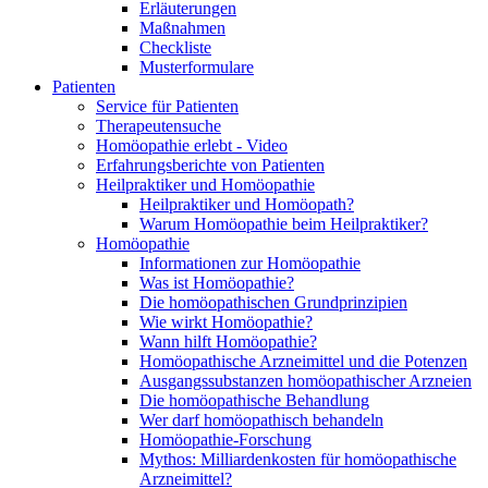
Erläuterungen
Maßnahmen
Checkliste
Musterformulare
Patienten
Service für Patienten
Therapeutensuche
Homöopathie erlebt - Video
Erfahrungsberichte von Patienten
Heilpraktiker und Homöopathie
Heilpraktiker und Homöopath?
Warum Homöopathie beim Heilpraktiker?
Homöopathie
Informationen zur Homöopathie
Was ist Homöopathie?
Die homöopathischen Grundprinzipien
Wie wirkt Homöopathie?
Wann hilft Homöopathie?
Homöopathische Arzneimittel und die Potenzen
Ausgangssubstanzen homöopathischer Arzneien
Die homöopathische Behandlung
Wer darf homöopathisch behandeln
Homöopathie-Forschung
Mythos: Milliardenkosten für homöopathische
Arzneimittel?