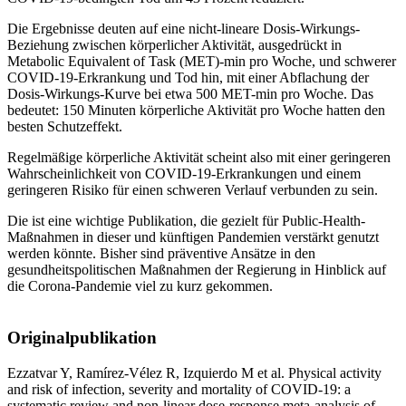
Die Ergebnisse deuten auf eine nicht-lineare Dosis-Wirkungs-
Beziehung zwischen körperlicher Aktivität, ausgedrückt in
Metabolic Equivalent of Task (MET)-min pro Woche, und schwerer
COVID-19-Erkrankung und Tod hin, mit einer Abflachung der
Dosis-Wirkungs-Kurve bei etwa 500 MET-min pro Woche. Das
bedeutet: 150 Minuten körperliche Aktivität pro Woche hatten den
besten Schutzeffekt.
Regelmäßige körperliche Aktivität scheint also mit einer geringeren
Wahrscheinlichkeit von COVID-19-Erkrankungen und einem
geringeren Risiko für einen schweren Verlauf verbunden zu sein.
Die ist eine wichtige Publikation, die gezielt für Public-Health-
Maßnahmen in dieser und künftigen Pandemien verstärkt genutzt
werden könnte. Bisher sind präventive Ansätze in den
gesundheitspolitischen Maßnahmen der Regierung in Hinblick auf
die Corona-Pandemie viel zu kurz gekommen.
Originalpublikation
Ezzatvar Y, Ramírez-Vélez R, Izquierdo M et al. Physical activity
and risk of infection, severity and mortality of COVID-19: a
systematic review and non-linear dose-response meta-analysis of