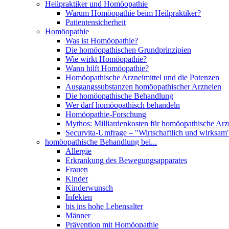
Heilpraktiker und Homöopathie
Warum Homöopathie beim Heilpraktiker?
Patientensicherheit
Homöopathie
Was ist Homöopathie?
Die homöopathischen Grundprinzipien
Wie wirkt Homöopathie?
Wann hilft Homöopathie?
Homöopathische Arzneimittel und die Potenzen
Ausgangssubstanzen homöopathischer Arzneien
Die homöopathische Behandlung
Wer darf homöopathisch behandeln
Homöopathie-Forschung
Mythos: Milliardenkosten für homöopathische Arzn
Securvita-Umfrage – "Wirtschaftlich und wirksam
homöopathische Behandlung bei...
Allergie
Erkrankung des Bewegungsapparates
Frauen
Kinder
Kinderwunsch
Infekten
bis ins hohe Lebensalter
Männer
Prävention mit Homöopathie