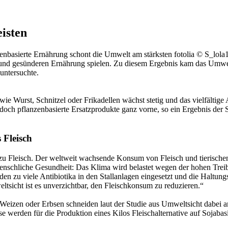
isten
enbasierte Ernährung schont die Umwelt am stärksten
fotolia © S_lol
 und gesünderen Ernährung spielen. Zu diesem Ergebnis kam das Umwelt
untersuchte.
ie Wurst, Schnitzel oder Frikadellen wächst stetig und das vielfältige
doch pflanzenbasierte Ersatzprodukte ganz vorne, so ein Ergebnis der S
 Fleisch
 zu Fleisch. Der weltweit wachsende Konsum von Fleisch und tierische
menschliche Gesundheit: Das Klima wird belastet wegen der hohen Tre
n zu viele Antibiotika in den Stallanlagen eingesetzt und die Haltungs
icht ist es unverzichtbar, den Fleischkonsum zu reduzieren.“
, Weizen oder Erbsen schneiden laut der Studie aus Umweltsicht dabei a
 werden für die Produktion eines Kilos Fleischalternative auf Sojabasi