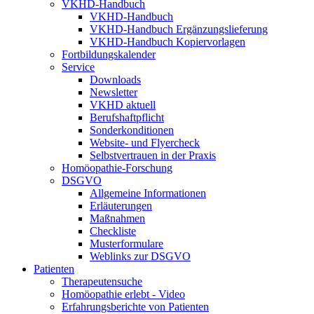
VKHD-Handbuch
VKHD-Handbuch
VKHD-Handbuch Ergänzungslieferung
VKHD-Handbuch Kopiervorlagen
Fortbildungskalender
Service
Downloads
Newsletter
VKHD aktuell
Berufshaftpflicht
Sonderkonditionen
Website- und Flyercheck
Selbstvertrauen in der Praxis
Homöopathie-Forschung
DSGVO
Allgemeine Informationen
Erläuterungen
Maßnahmen
Checkliste
Musterformulare
Weblinks zur DSGVO
Patienten
Therapeutensuche
Homöopathie erlebt - Video
Erfahrungsberichte von Patienten