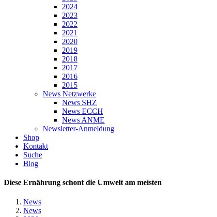
2024
2023
2022
2021
2020
2019
2018
2017
2016
2015
News Netzwerke
News SHZ
News ECCH
News ANME
Newsletter-Anmeldung
Shop
Kontakt
Suche
Blog
Diese Ernährung schont die Umwelt am meisten
News
News