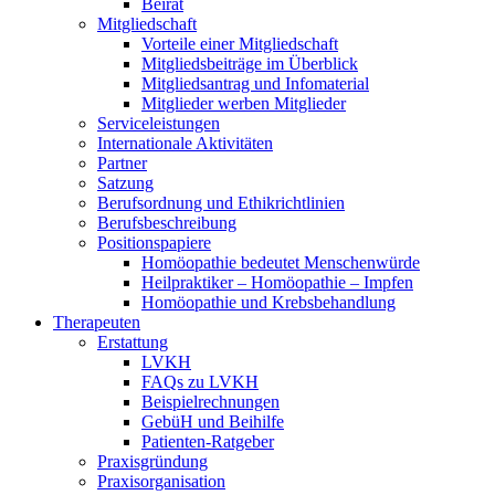
Beirat
Mitgliedschaft
Vorteile einer Mitgliedschaft
Mitgliedsbeiträge im Überblick
Mitgliedsantrag und Infomaterial
Mitglieder werben Mitglieder
Serviceleistungen
Internationale Aktivitäten
Partner
Satzung
Berufsordnung und Ethikrichtlinien
Berufsbeschreibung
Positionspapiere
Homöopathie bedeutet Menschenwürde
Heilpraktiker – Homöopathie – Impfen
Homöopathie und Krebsbehandlung
Therapeuten
Erstattung
LVKH
FAQs zu LVKH
Beispielrechnungen
GebüH und Beihilfe
Patienten-Ratgeber
Praxisgründung
Praxisorganisation