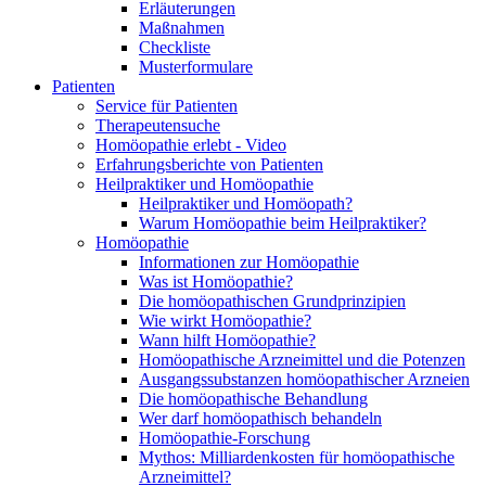
Erläuterungen
Maßnahmen
Checkliste
Musterformulare
Patienten
Service für Patienten
Therapeutensuche
Homöopathie erlebt - Video
Erfahrungsberichte von Patienten
Heilpraktiker und Homöopathie
Heilpraktiker und Homöopath?
Warum Homöopathie beim Heilpraktiker?
Homöopathie
Informationen zur Homöopathie
Was ist Homöopathie?
Die homöopathischen Grundprinzipien
Wie wirkt Homöopathie?
Wann hilft Homöopathie?
Homöopathische Arzneimittel und die Potenzen
Ausgangssubstanzen homöopathischer Arzneien
Die homöopathische Behandlung
Wer darf homöopathisch behandeln
Homöopathie-Forschung
Mythos: Milliardenkosten für homöopathische
Arzneimittel?