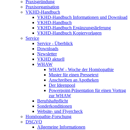
Praxisgründung
Praxisorganisation
VKHD-Handbuch
VKHD-Handbuch Informationen und Download
VKHD-Handbuch
VKHD-Handbuch Ergänzungslieferung
VKHD-Handbuch Kopiervorlagen
Service
Service - Überblick
Downloads
Newsletter
VKHD aktuell
WHAW
WHAW - Woche der Homöopathie
Muster für einen Pressetext
Anschreiben an Apotheken
Der Ideenpool
Powerpoint-Präsentation für einen Vortrag
zur WHAW
Berufshaftpflicht
Sonderkonditionen
Website- und Flyercheck
Homöopathie-Forschung
DSGVO
Allgemeine Informationen