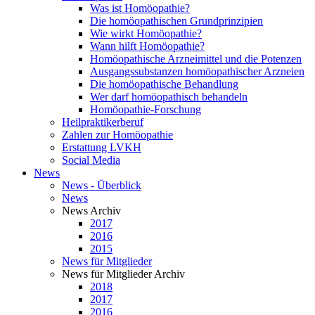
Was ist Homöopathie?
Die homöopathischen Grundprinzipien
Wie wirkt Homöopathie?
Wann hilft Homöopathie?
Homöopathische Arzneimittel und die Potenzen
Ausgangssubstanzen homöopathischer Arzneien
Die homöopathische Behandlung
Wer darf homöopathisch behandeln
Homöopathie-Forschung
Heilpraktikerberuf
Zahlen zur Homöopathie
Erstattung LVKH
Social Media
News
News - Überblick
News
News Archiv
2017
2016
2015
News für Mitglieder
News für Mitglieder Archiv
2018
2017
2016