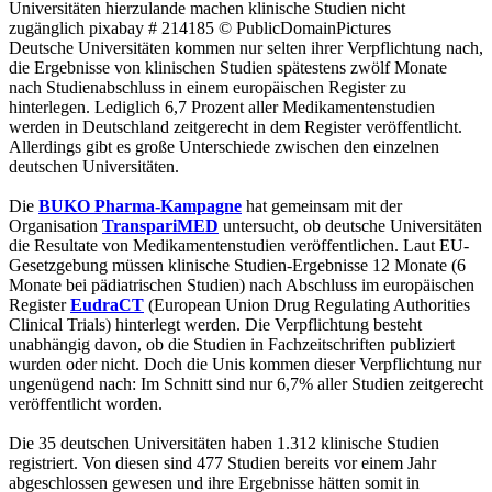
Universitäten hierzulande machen klinische Studien nicht
zugänglich
pixabay # 214185 © PublicDomainPictures
Deutsche Universitäten kommen nur selten ihrer Verpflichtung nach,
die Ergebnisse von klinischen Studien spätestens zwölf Monate
nach Studienabschluss in einem europäischen Register zu
hinterlegen. Lediglich 6,7 Prozent aller Medikamentenstudien
werden in Deutschland zeitgerecht in dem Register veröffentlicht.
Allerdings gibt es große Unterschiede zwischen den einzelnen
deutschen Universitäten.
Die
BUKO Pharma-Kampagne
hat gemeinsam mit der
Organisation
TranspariMED
untersucht, ob deutsche Universitäten
die Resultate von Medikamentenstudien veröffentlichen. Laut EU-
Gesetzgebung müssen klinische Studien-Ergebnisse 12 Monate (6
Monate bei pädiatrischen Studien) nach Abschluss im europäischen
Register
EudraCT
(European Union Drug Regulating Authorities
Clinical Trials) hinterlegt werden. Die Verpflichtung besteht
unabhängig davon, ob die Studien in Fachzeitschriften publiziert
wurden oder nicht. Doch die Unis kommen dieser Verpflichtung nur
ungenügend nach: Im Schnitt sind nur 6,7% aller Studien zeitgerecht
veröffentlicht worden.
Die 35 deutschen Universitäten haben 1.312 klinische Studien
registriert. Von diesen sind 477 Studien bereits vor einem Jahr
abgeschlossen gewesen und ihre Ergebnisse hätten somit in