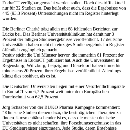
EudraCT verfügbar gemacht werden sollen. Doch dies trifft aktuell
nur für 32 Studien zu. Das heißt aber auch, dass die Ergebnisse von
445 (93,3 Prozent) Untersuchungen nicht im Register hinterlegt
wurden.
Die Berliner Charité trägt allein mit 68 fehlenden Berichten zur
Lücke bei. Das Berliner Universitätsklinikum hat damit nur 3
Prozent der fälligen Studienergebnisse veröffentlicht. 17 deutsche
Universitäten haben nicht ein einziges Studienergebnis im Register
öffentlich zugänglich gemacht.
Positiv sticht die Uni Münster hervor, die immerhin 61 Prozent der
Ergebnisse in EudraCT publiziert hat. Auch die Universitäten in
Regensburg, Würzburg, Leipzig und Düsseldorf haben immerhin
mindestens 20 Prozent ihrer Ergebnisse veröffentlicht. Allerdings
klingt dies positiver, als es ist.
Die Deutschen Universitäten liegen mit einer Veröffentlichungsrate
in EudraCT von 6,7 Prozent weit unter dem Europäischen
Durchschnitt von 62,5 Prozent.
Jörg Schaaber von der BUKO Pharma-Kampagne kommentiert:
"Klinische Studien dienen dazu, die bestmöglichen Therapien zu
finden. Umso enttäuschender ist es, dass die meisten deutsche
Universitäten es nicht schaffen, ihre Forschungsergebnisse in das
EU-Studienregister einzutragen. Jede Studie, deren Ergebnisse