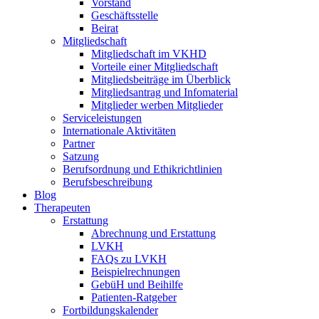
Vorstand
Geschäftsstelle
Beirat
Mitgliedschaft
Mitgliedschaft im VKHD
Vorteile einer Mitgliedschaft
Mitgliedsbeiträge im Überblick
Mitgliedsantrag und Infomaterial
Mitglieder werben Mitglieder
Serviceleistungen
Internationale Aktivitäten
Partner
Satzung
Berufsordnung und Ethikrichtlinien
Berufsbeschreibung
Blog
Therapeuten
Erstattung
Abrechnung und Erstattung
LVKH
FAQs zu LVKH
Beispielrechnungen
GebüH und Beihilfe
Patienten-Ratgeber
Fortbildungskalender