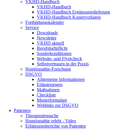
VKHD-Handbuch
VKHD-Handbuch
VKHD-Handbuch Ergänzungslieferung
VKHD-Handbuch Kopiervorlagen
Fortbildungskalender
Service
Downloads
Newsletter
VKHD aktuell
Berufshaftpflicht
Sonderkonditionen
Website- und Flyercheck
Selbstvertrauen in der Praxis
Homöopathie-Forschung
DSGVO
Allgemeine Informationen
Erläuterungen
Maßnahmen
Checkliste
Musterformulare
Weblinks zur DSGVO
Patienten
Therapeutensuche
Homöopathie erlebt - Video
Erfahrungsberichte von Patienten