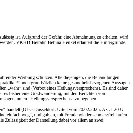
 zulässig ist. Aufgrund der Gefahr, eine Abmahnung zu erhalten, wird
rs werden. VKHD-Beirätin Bettina Henkel erläutert die Hintergründe.
führender Werbung schützen. Alle diejenigen, die Behandlungen
lpraktiker*innen grundsätzlich keine gesundheitsbezogenen Aussagen
n „wahr“ sind (Verbot eines Heilungsversprechens). Es sind daher
ar es bisher eine Gradwanderung, mit den Berichten von
nen sogenannten „Heilungsversprechens“ zu begeben.
chen“ handelt (OLG Düsseldorf, Urteil vom 20.02.2025, Az.: I-20 U
 sind einfach weg“, und gab an, mit Freude wieder schmerzfrei laufen
e Zulässigkeit der Darstellung dabei vor allem an zwei