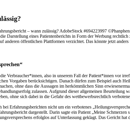
lässig?
hrungsbericht – wann zulässig?
AdobeStock #694223997 ©Phanphen
die Darstellung eines Patientenberichts in Form der Werbung rechtlich
uf anderen öffentlichen Plattformen verzichtet. Das könnte jetzt ande
rsprechen“
e Verbraucher*innen, also in unserem Fall der Patient*innen vor irre
ichen Vorgaben berücksichtigen. Danach dürfen zum Beispiel auch Hei
achen, ohne dass die Aussagen im herkömmlichen Sinn erwiesenermaße
Behandlungserfolg zulassen. Aufgrund dieser allgemeinen Beurteilung w
eben, ohne sich dabei in die Gefahr des wettbewerbsrechtlich verbote
sich bei Erfahrungsberichten nicht um ein verbotenes „Heilungsverspre
rfahrungsbericht dargestellt. Darin sagte ein Patient „Meine Schmerzen
sversprechens erfolglos auf Unterlassung geklagt. Das Gericht hat di