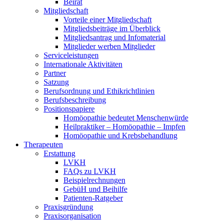
Beirat
Mitgliedschaft
Vorteile einer Mitgliedschaft
Mitgliedsbeiträge im Überblick
Mitgliedsantrag und Infomaterial
Mitglieder werben Mitglieder
Serviceleistungen
Internationale Aktivitäten
Partner
Satzung
Berufsordnung und Ethikrichtlinien
Berufsbeschreibung
Positionspapiere
Homöopathie bedeutet Menschenwürde
Heilpraktiker – Homöopathie – Impfen
Homöopathie und Krebsbehandlung
Therapeuten
Erstattung
LVKH
FAQs zu LVKH
Beispielrechnungen
GebüH und Beihilfe
Patienten-Ratgeber
Praxisgründung
Praxisorganisation