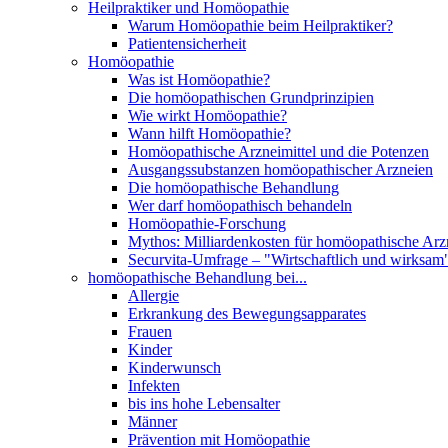
Heilpraktiker und Homöopathie
Warum Homöopathie beim Heilpraktiker?
Patientensicherheit
Homöopathie
Was ist Homöopathie?
Die homöopathischen Grundprinzipien
Wie wirkt Homöopathie?
Wann hilft Homöopathie?
Homöopathische Arzneimittel und die Potenzen
Ausgangssubstanzen homöopathischer Arzneien
Die homöopathische Behandlung
Wer darf homöopathisch behandeln
Homöopathie-Forschung
Mythos: Milliardenkosten für homöopathische Arzn
Securvita-Umfrage – "Wirtschaftlich und wirksam
homöopathische Behandlung bei...
Allergie
Erkrankung des Bewegungsapparates
Frauen
Kinder
Kinderwunsch
Infekten
bis ins hohe Lebensalter
Männer
Prävention mit Homöopathie