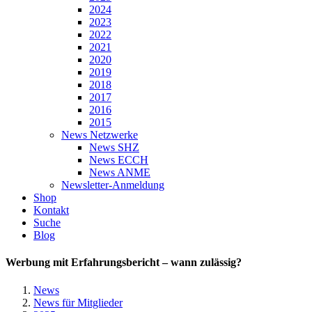
2024
2023
2022
2021
2020
2019
2018
2017
2016
2015
News Netzwerke
News SHZ
News ECCH
News ANME
Newsletter-Anmeldung
Shop
Kontakt
Suche
Blog
Werbung mit Erfahrungsbericht – wann zulässig?
News
News für Mitglieder