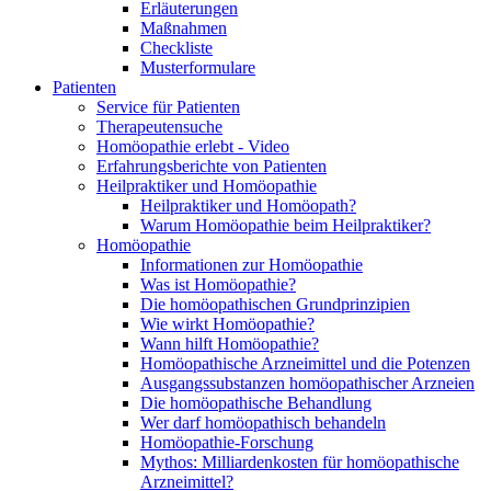
Erläuterungen
Maßnahmen
Checkliste
Musterformulare
Patienten
Service für Patienten
Therapeutensuche
Homöopathie erlebt - Video
Erfahrungsberichte von Patienten
Heilpraktiker und Homöopathie
Heilpraktiker und Homöopath?
Warum Homöopathie beim Heilpraktiker?
Homöopathie
Informationen zur Homöopathie
Was ist Homöopathie?
Die homöopathischen Grundprinzipien
Wie wirkt Homöopathie?
Wann hilft Homöopathie?
Homöopathische Arzneimittel und die Potenzen
Ausgangssubstanzen homöopathischer Arzneien
Die homöopathische Behandlung
Wer darf homöopathisch behandeln
Homöopathie-Forschung
Mythos: Milliardenkosten für homöopathische
Arzneimittel?