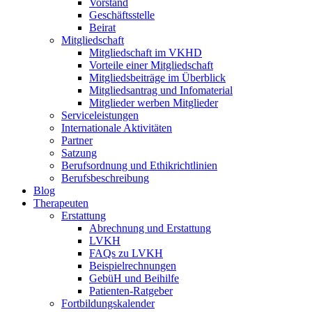
Vorstand
Geschäftsstelle
Beirat
Mitgliedschaft
Mitgliedschaft im VKHD
Vorteile einer Mitgliedschaft
Mitgliedsbeiträge im Überblick
Mitgliedsantrag und Infomaterial
Mitglieder werben Mitglieder
Serviceleistungen
Internationale Aktivitäten
Partner
Satzung
Berufsordnung und Ethikrichtlinien
Berufsbeschreibung
Blog
Therapeuten
Erstattung
Abrechnung und Erstattung
LVKH
FAQs zu LVKH
Beispielrechnungen
GebüH und Beihilfe
Patienten-Ratgeber
Fortbildungskalender