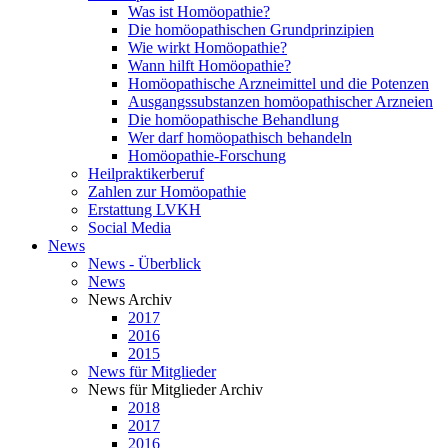
Was ist Homöopathie?
Die homöopathischen Grundprinzipien
Wie wirkt Homöopathie?
Wann hilft Homöopathie?
Homöopathische Arzneimittel und die Potenzen
Ausgangssubstanzen homöopathischer Arzneien
Die homöopathische Behandlung
Wer darf homöopathisch behandeln
Homöopathie-Forschung
Heilpraktikerberuf
Zahlen zur Homöopathie
Erstattung LVKH
Social Media
News
News - Überblick
News
News Archiv
2017
2016
2015
News für Mitglieder
News für Mitglieder Archiv
2018
2017
2016