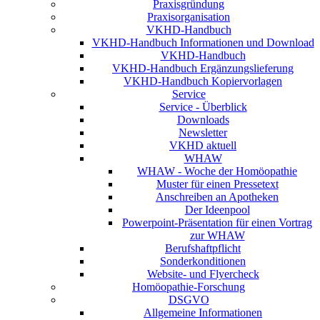
Praxisgründung
Praxisorganisation
VKHD-Handbuch
VKHD-Handbuch Informationen und Download
VKHD-Handbuch
VKHD-Handbuch Ergänzungslieferung
VKHD-Handbuch Kopiervorlagen
Service
Service - Überblick
Downloads
Newsletter
VKHD aktuell
WHAW
WHAW - Woche der Homöopathie
Muster für einen Pressetext
Anschreiben an Apotheken
Der Ideenpool
Powerpoint-Präsentation für einen Vortrag
zur WHAW
Berufshaftpflicht
Sonderkonditionen
Website- und Flyercheck
Homöopathie-Forschung
DSGVO
Allgemeine Informationen