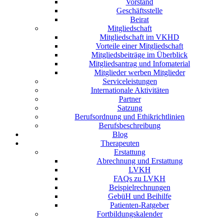
Vorstand
Geschäftsstelle
Beirat
Mitgliedschaft
Mitgliedschaft im VKHD
Vorteile einer Mitgliedschaft
Mitgliedsbeiträge im Überblick
Mitgliedsantrag und Infomaterial
Mitglieder werben Mitglieder
Serviceleistungen
Internationale Aktivitäten
Partner
Satzung
Berufsordnung und Ethikrichtlinien
Berufsbeschreibung
Blog
Therapeuten
Erstattung
Abrechnung und Erstattung
LVKH
FAQs zu LVKH
Beispielrechnungen
GebüH und Beihilfe
Patienten-Ratgeber
Fortbildungskalender