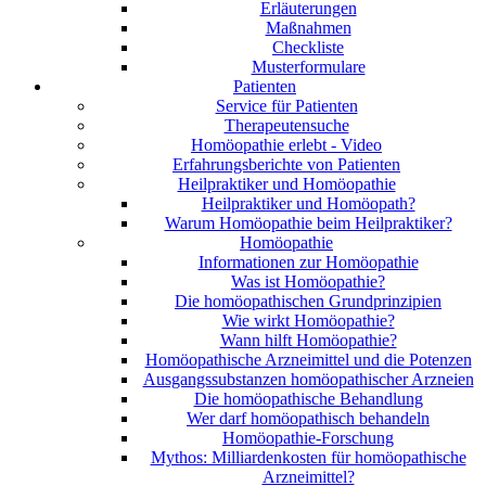
Erläuterungen
Maßnahmen
Checkliste
Musterformulare
Patienten
Service für Patienten
Therapeutensuche
Homöopathie erlebt - Video
Erfahrungsberichte von Patienten
Heilpraktiker und Homöopathie
Heilpraktiker und Homöopath?
Warum Homöopathie beim Heilpraktiker?
Homöopathie
Informationen zur Homöopathie
Was ist Homöopathie?
Die homöopathischen Grundprinzipien
Wie wirkt Homöopathie?
Wann hilft Homöopathie?
Homöopathische Arzneimittel und die Potenzen
Ausgangssubstanzen homöopathischer Arzneien
Die homöopathische Behandlung
Wer darf homöopathisch behandeln
Homöopathie-Forschung
Mythos: Milliardenkosten für homöopathische
Arzneimittel?