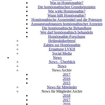
Was ist Homöopathie?
Die homöopathischen Grundprinzipien
Wie wirkt Homöopathie?
Wann hilft Homöopathie?
Homöopathische Arzneimittel und die Potenzen
Ausgangssubstanzen homöopathischer Arzneien
Die homöopathische Behandlung
Wer darf homöopathisch behandeln
Homöopathie-Forschung
Heilpraktikerberuf
Zahlen zur Homöopathie
Erstattung LVKH
Social Media
News
News - Überblick
News
News Archiv
2017
2016
2015
News für Mitglieder
News für Mitglieder Archiv
2018
2017
2016