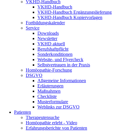
VKHD-Handbuch
VKHD-Handbuch
VKHD-Handbuch Ergänzungslieferung
VKHD-Handbuch Kopiervorlagen
Fortbildungskalender
Service
Downloads
Newsletter
VKHD aktuell
Berufshaftpflicht
Sonderkonditionen
Website- und Flyercheck
Selbstvertrauen in der Praxis
Homöopathie-Forschung
DSGVO
Allgemeine Informationen
Erläuterungen
Maßnahmen
Checkliste
Musterformulare
Weblinks zur DSGVO
Patienten
Therapeutensuche
Homöopathie erlebt - Video
Erfahrungsberichte von Patienten