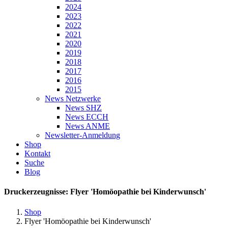
2024
2023
2022
2021
2020
2019
2018
2017
2016
2015
News Netzwerke
News SHZ
News ECCH
News ANME
Newsletter-Anmeldung
Shop
Kontakt
Suche
Blog
Druckerzeugnisse: Flyer 'Homöopathie bei Kinderwunsch'
Shop
Flyer 'Homöopathie bei Kinderwunsch'