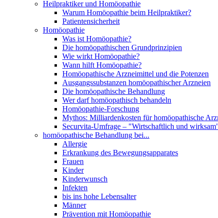
Heilpraktiker und Homöopathie
Warum Homöopathie beim Heilpraktiker?
Patientensicherheit
Homöopathie
Was ist Homöopathie?
Die homöopathischen Grundprinzipien
Wie wirkt Homöopathie?
Wann hilft Homöopathie?
Homöopathische Arzneimittel und die Potenzen
Ausgangssubstanzen homöopathischer Arzneien
Die homöopathische Behandlung
Wer darf homöopathisch behandeln
Homöopathie-Forschung
Mythos: Milliardenkosten für homöopathische Arzn
Securvita-Umfrage – "Wirtschaftlich und wirksam
homöopathische Behandlung bei...
Allergie
Erkrankung des Bewegungsapparates
Frauen
Kinder
Kinderwunsch
Infekten
bis ins hohe Lebensalter
Männer
Prävention mit Homöopathie