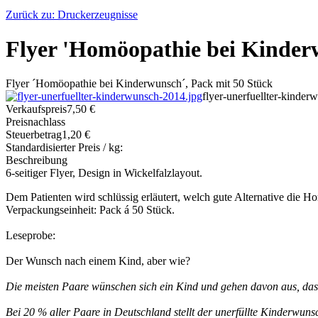
Zurück zu: Druckerzeugnisse
Flyer 'Homöopathie bei Kinder
Flyer ´Homöopathie bei Kinderwunsch´, Pack mit 50 Stück
flyer-unerfuellter-kinde
Verkaufspreis
7,50 €
Preisnachlass
Steuerbetrag
1,20 €
Standardisierter Preis / kg:
Beschreibung
6-seitiger Flyer, Design in Wickelfalzlayout.
Dem Patienten wird schlüssig erläutert, welch gute Alternative die H
Verpackungseinheit: Pack á 50 Stück.
Leseprobe:
Der Wunsch nach einem Kind, aber wie?
Die meisten Paare wünschen sich ein Kind und gehen davon aus, dass d
Bei 20 % aller Paare in Deutschland stellt der unerfüllte Kinderwun