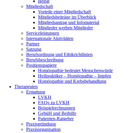
Beirat
Mitgliedschaft
Vorteile einer Mitgliedschaft
Mitgliedsbeiträge im Überblick
Mitgliedsantrag und Infomaterial
Mitglieder werben Mitglieder
Serviceleistungen
Internationale Aktivitäten
Partner
Satzung
Berufsordnung und Ethikrichtlinien
Berufsbeschreibung
Positionspapiere
Homöopathie bedeutet Menschenwürde
Heilpraktiker – Homöopathie – Impfen
Homöopathie und Krebsbehandlung
Therapeuten
Erstattung
LVKH
FAQs zu LVKH
Beispielrechnungen
GebüH und Beihilfe
Patienten-Ratgeber
Praxisgründung
Praxisorganisation