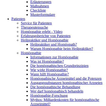
Erläuterungen
Maßnahmen
Checkliste
Musterformulare
Patienten
Service für Patienten
Therapeutensuche
Homöopathie erlebt - Video
Erfahrungsberichte von Patienten
Heilpraktiker und Homöopathie
Heilpraktiker und Homöopath?
Warum Homöopathie beim Heilpraktiker?
Homöopathie
Informationen zur Homöopathie
Was ist Homöopathie?
Die homöopathischen Grundprinzipien
Wie wirkt Homöopathie?
Wann hilft Homöopathie?
Homöopathische Arzneimittel und die Potenzen
Ausgangssubstanzen homöopathischer Arzneien
Die homöopathische Behandlung
Wer darf homöopathisch behandeln
Homöopathie-Forschung
Mythos: Milliardenkosten für homöopathische
Arzneimittel?