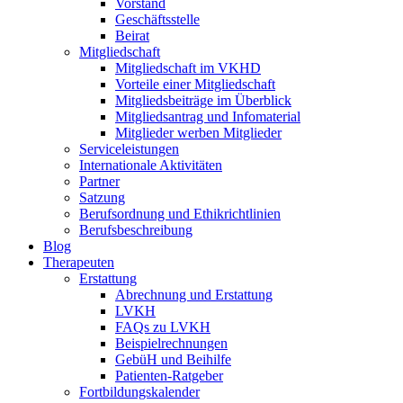
Vorstand
Geschäftsstelle
Beirat
Mitgliedschaft
Mitgliedschaft im VKHD
Vorteile einer Mitgliedschaft
Mitgliedsbeiträge im Überblick
Mitgliedsantrag und Infomaterial
Mitglieder werben Mitglieder
Serviceleistungen
Internationale Aktivitäten
Partner
Satzung
Berufsordnung und Ethikrichtlinien
Berufsbeschreibung
Blog
Therapeuten
Erstattung
Abrechnung und Erstattung
LVKH
FAQs zu LVKH
Beispielrechnungen
GebüH und Beihilfe
Patienten-Ratgeber
Fortbildungskalender