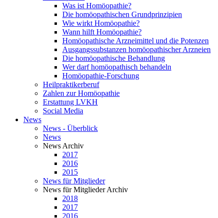
Was ist Homöopathie?
Die homöopathischen Grundprinzipien
Wie wirkt Homöopathie?
Wann hilft Homöopathie?
Homöopathische Arzneimittel und die Potenzen
Ausgangssubstanzen homöopathischer Arzneien
Die homöopathische Behandlung
Wer darf homöopathisch behandeln
Homöopathie-Forschung
Heilpraktikerberuf
Zahlen zur Homöopathie
Erstattung LVKH
Social Media
News
News - Überblick
News
News Archiv
2017
2016
2015
News für Mitglieder
News für Mitglieder Archiv
2018
2017
2016