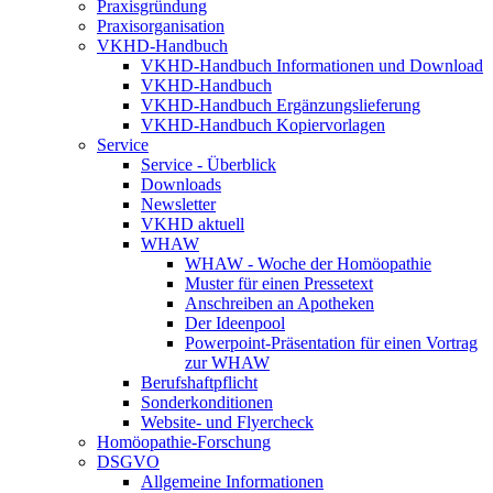
Praxisgründung
Praxisorganisation
VKHD-Handbuch
VKHD-Handbuch Informationen und Download
VKHD-Handbuch
VKHD-Handbuch Ergänzungslieferung
VKHD-Handbuch Kopiervorlagen
Service
Service - Überblick
Downloads
Newsletter
VKHD aktuell
WHAW
WHAW - Woche der Homöopathie
Muster für einen Pressetext
Anschreiben an Apotheken
Der Ideenpool
Powerpoint-Präsentation für einen Vortrag
zur WHAW
Berufshaftpflicht
Sonderkonditionen
Website- und Flyercheck
Homöopathie-Forschung
DSGVO
Allgemeine Informationen