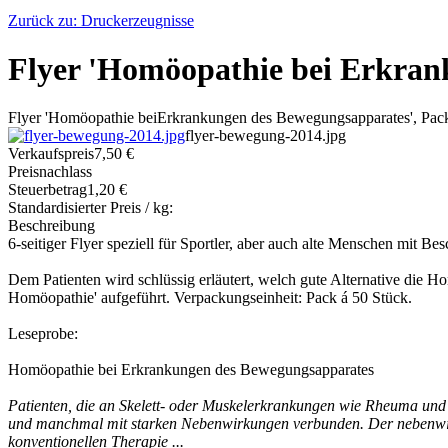
Zurück zu: Druckerzeugnisse
Flyer 'Homöopathie bei Erkran
Flyer 'Homöopathie beiErkrankungen des Bewegungsapparates', Pack
flyer-bewegung-2014.jpg
Verkaufspreis
7,50 €
Preisnachlass
Steuerbetrag
1,20 €
Standardisierter Preis / kg:
Beschreibung
6-seitiger Flyer speziell für Sportler, aber auch alte Menschen mit 
Dem Patienten wird schlüssig erläutert, welch gute Alternative die H
Homöopathie' aufgeführt. Verpackungseinheit: Pack á 50 Stück.
Leseprobe:
Homöopathie bei Erkrankungen des Bewegungsapparates
Patienten, die an Skelett- oder Muskelerkrankungen wie Rheuma und F
und manchmal mit starken Nebenwirkungen verbunden. Der nebenwirk
konventionellen Therapie ...