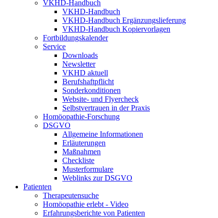
VKHD-Handbuch
VKHD-Handbuch
VKHD-Handbuch Ergänzungslieferung
VKHD-Handbuch Kopiervorlagen
Fortbildungskalender
Service
Downloads
Newsletter
VKHD aktuell
Berufshaftpflicht
Sonderkonditionen
Website- und Flyercheck
Selbstvertrauen in der Praxis
Homöopathie-Forschung
DSGVO
Allgemeine Informationen
Erläuterungen
Maßnahmen
Checkliste
Musterformulare
Weblinks zur DSGVO
Patienten
Therapeutensuche
Homöopathie erlebt - Video
Erfahrungsberichte von Patienten