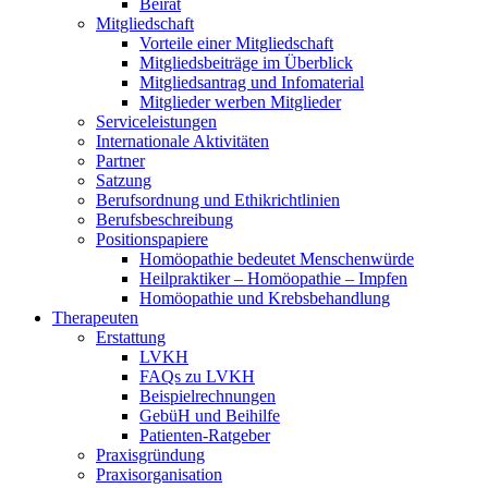
Beirat
Mitgliedschaft
Vorteile einer Mitgliedschaft
Mitgliedsbeiträge im Überblick
Mitgliedsantrag und Infomaterial
Mitglieder werben Mitglieder
Serviceleistungen
Internationale Aktivitäten
Partner
Satzung
Berufsordnung und Ethikrichtlinien
Berufsbeschreibung
Positionspapiere
Homöopathie bedeutet Menschenwürde
Heilpraktiker – Homöopathie – Impfen
Homöopathie und Krebsbehandlung
Therapeuten
Erstattung
LVKH
FAQs zu LVKH
Beispielrechnungen
GebüH und Beihilfe
Patienten-Ratgeber
Praxisgründung
Praxisorganisation