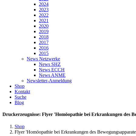
2024
2023
2022
2021
2020
2019
2018
2017
2016
2015
News Netzwerke
News SHZ
News ECCH
News ANME
Newsletter-Anmeldung
Shop
Kontakt
Suche
Blog
Druckerzeugnisse: Flyer 'Homöopathie bei Erkrankungen des B
Shop
Flyer 'Homöopathie bei Erkrankungen des Bewegungsapparate