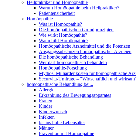
Heilpraktiker und Homöopathie
Warum Homöopathie beim Heilpraktiker?
Patientensicherheit
Homöopathie
Was ist Homöopathie?
Die homöopathischen Grundprinzipien
Wie wirkt Homöopathie?
Wann hilft Homöopathie?
Homöopathische Arzneimittel und die Potenzen
Ausgangssubstanzen homöopathischer Arzneien
Die homöopathische Behandlung
Wer darf homöopathisch behandeln
Homöopathie-Forschung
Mythos: Milliardenkosten für homöopathische Arzn
Securvita-Umfrage – "Wirtschaftlich und wirksam
homöopathische Behandlung bei...
Allergie
Erkrankung des Bewegungsapparates
Frauen
Kinder
Kinderwunsch
Infekten
bis ins hohe Lebensalter
Männer
Prävention mit Homöopathie