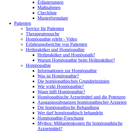
Erläuterungen
Maßnahmen
Checkliste
Musterformulare
Patienten
Service für Patienten
Therapeutensuche
Homöopathie erlebt - Video
Erfahrungsberichte von Patienten
Heilpraktiker und Homöopathie
Heilpraktiker und Homöopath?
Warum Homöopathie beim Heilpraktiker?
Homöopathie
Informationen zur Homöopathie
Was ist Homöopathie?
Die homöopathischen Grundprinzipien
Wie wirkt Homöopathie?
Wann hilft Homöopathie?
Homöopathische Arzneimittel und die Potenzen
Ausgangssubstanzen homöopathischer Arzneien
Die homöopathische Behandlung
Wer darf homöopathisch behandeln
Homöopathie-Forschung
Mythos: Milliardenkosten für homöopathische
Arzneimittel?