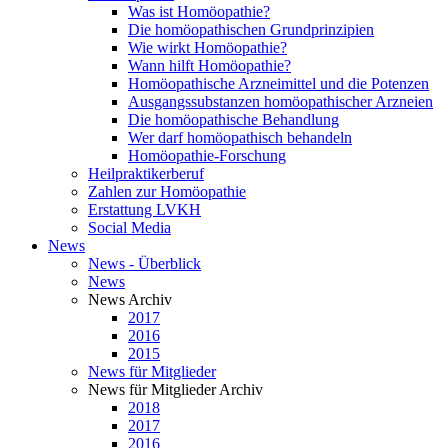
Was ist Homöopathie?
Die homöopathischen Grundprinzipien
Wie wirkt Homöopathie?
Wann hilft Homöopathie?
Homöopathische Arzneimittel und die Potenzen
Ausgangssubstanzen homöopathischer Arzneien
Die homöopathische Behandlung
Wer darf homöopathisch behandeln
Homöopathie-Forschung
Heilpraktikerberuf
Zahlen zur Homöopathie
Erstattung LVKH
Social Media
News
News - Überblick
News
News Archiv
2017
2016
2015
News für Mitglieder
News für Mitglieder Archiv
2018
2017
2016