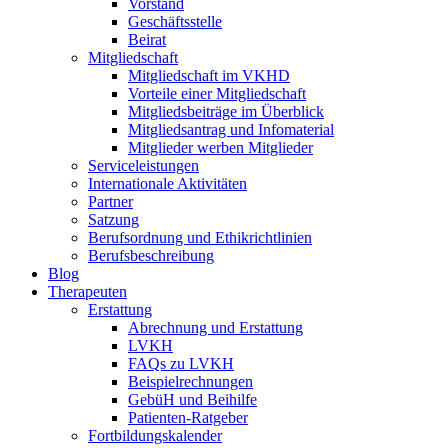
Vorstand
Geschäftsstelle
Beirat
Mitgliedschaft
Mitgliedschaft im VKHD
Vorteile einer Mitgliedschaft
Mitgliedsbeiträge im Überblick
Mitgliedsantrag und Infomaterial
Mitglieder werben Mitglieder
Serviceleistungen
Internationale Aktivitäten
Partner
Satzung
Berufsordnung und Ethikrichtlinien
Berufsbeschreibung
Blog
Therapeuten
Erstattung
Abrechnung und Erstattung
LVKH
FAQs zu LVKH
Beispielrechnungen
GebüH und Beihilfe
Patienten-Ratgeber
Fortbildungskalender