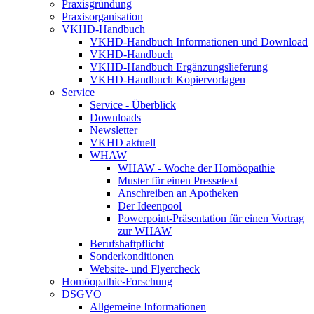
Praxisgründung
Praxisorganisation
VKHD-Handbuch
VKHD-Handbuch Informationen und Download
VKHD-Handbuch
VKHD-Handbuch Ergänzungslieferung
VKHD-Handbuch Kopiervorlagen
Service
Service - Überblick
Downloads
Newsletter
VKHD aktuell
WHAW
WHAW - Woche der Homöopathie
Muster für einen Pressetext
Anschreiben an Apotheken
Der Ideenpool
Powerpoint-Präsentation für einen Vortrag
zur WHAW
Berufshaftpflicht
Sonderkonditionen
Website- und Flyercheck
Homöopathie-Forschung
DSGVO
Allgemeine Informationen