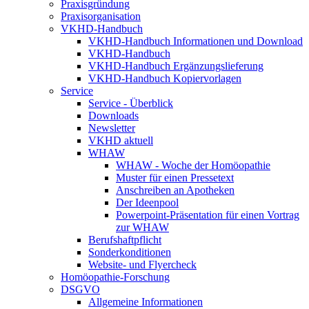
Praxisgründung
Praxisorganisation
VKHD-Handbuch
VKHD-Handbuch Informationen und Download
VKHD-Handbuch
VKHD-Handbuch Ergänzungslieferung
VKHD-Handbuch Kopiervorlagen
Service
Service - Überblick
Downloads
Newsletter
VKHD aktuell
WHAW
WHAW - Woche der Homöopathie
Muster für einen Pressetext
Anschreiben an Apotheken
Der Ideenpool
Powerpoint-Präsentation für einen Vortrag
zur WHAW
Berufshaftpflicht
Sonderkonditionen
Website- und Flyercheck
Homöopathie-Forschung
DSGVO
Allgemeine Informationen