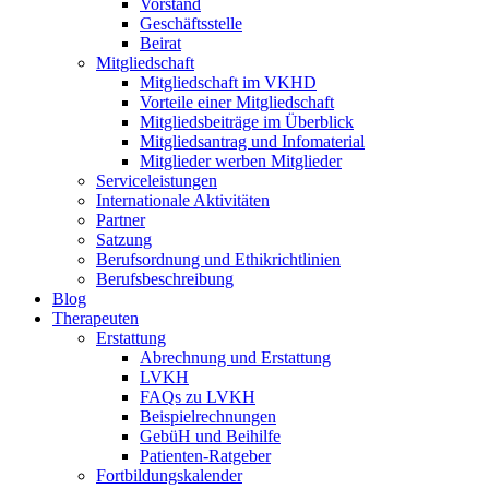
Vorstand
Geschäftsstelle
Beirat
Mitgliedschaft
Mitgliedschaft im VKHD
Vorteile einer Mitgliedschaft
Mitgliedsbeiträge im Überblick
Mitgliedsantrag und Infomaterial
Mitglieder werben Mitglieder
Serviceleistungen
Internationale Aktivitäten
Partner
Satzung
Berufsordnung und Ethikrichtlinien
Berufsbeschreibung
Blog
Therapeuten
Erstattung
Abrechnung und Erstattung
LVKH
FAQs zu LVKH
Beispielrechnungen
GebüH und Beihilfe
Patienten-Ratgeber
Fortbildungskalender