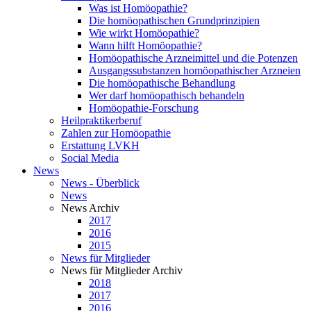
Was ist Homöopathie?
Die homöopathischen Grundprinzipien
Wie wirkt Homöopathie?
Wann hilft Homöopathie?
Homöopathische Arzneimittel und die Potenzen
Ausgangssubstanzen homöopathischer Arzneien
Die homöopathische Behandlung
Wer darf homöopathisch behandeln
Homöopathie-Forschung
Heilpraktikerberuf
Zahlen zur Homöopathie
Erstattung LVKH
Social Media
News
News - Überblick
News
News Archiv
2017
2016
2015
News für Mitglieder
News für Mitglieder Archiv
2018
2017
2016