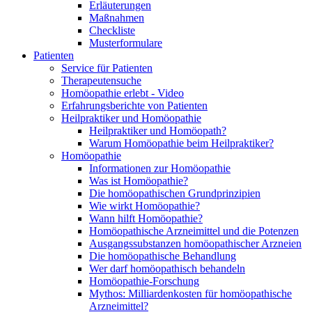
Erläuterungen
Maßnahmen
Checkliste
Musterformulare
Patienten
Service für Patienten
Therapeutensuche
Homöopathie erlebt - Video
Erfahrungsberichte von Patienten
Heilpraktiker und Homöopathie
Heilpraktiker und Homöopath?
Warum Homöopathie beim Heilpraktiker?
Homöopathie
Informationen zur Homöopathie
Was ist Homöopathie?
Die homöopathischen Grundprinzipien
Wie wirkt Homöopathie?
Wann hilft Homöopathie?
Homöopathische Arzneimittel und die Potenzen
Ausgangssubstanzen homöopathischer Arzneien
Die homöopathische Behandlung
Wer darf homöopathisch behandeln
Homöopathie-Forschung
Mythos: Milliardenkosten für homöopathische
Arzneimittel?