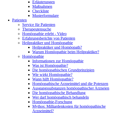
Erläuterungen
Maßnahmen
Checkliste
Musterformulare
Patienten
Service für Patienten
Therapeutensuche
Homöopathie erlebt - Video
Erfahrungsberichte von Patienten
Heilpraktiker und Homöopathie
Heilpraktiker und Homöopath?
Warum Homöopathie beim Heilpraktiker?
Homöopathie
Informationen zur Homöopathie
Was ist Homöopathie?
Die homöopathischen Grundprinzipien
Wie wirkt Homöopathie?
Wann hilft Homöopathie?
Homöopathische Arzneimittel und die Potenzen
Ausgangssubstanzen homöopathischer Arzneien
Die homöopathische Behandlung
Wer darf homöopathisch behandeln
Homöopathie-Forschung
Mythos: Milliardenkosten für homöopathische
Arzneimittel?