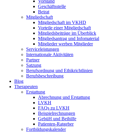
Vorstand
Geschäftsstelle
Beirat
Mitgliedschaft
Mitgliedschaft im VKHD
Vorteile einer Mitgliedschaft
Mitgliedsbeiträge im Überblick
Mitgliedsantrag und Infomaterial
Mitglieder werben Mitglieder
Serviceleistungen
Internationale Aktivitäten
Partner
Satzung
Berufsordnung und Ethikrichtlinien
Berufsbeschreibung
Blog
Therapeuten
Erstattung
Abrechnung und Erstattung
LVKH
FAQs zu LVKH
Beispielrechnungen
GebüH und Beihilfe
Patienten-Ratgeber
Fortbildungskalender