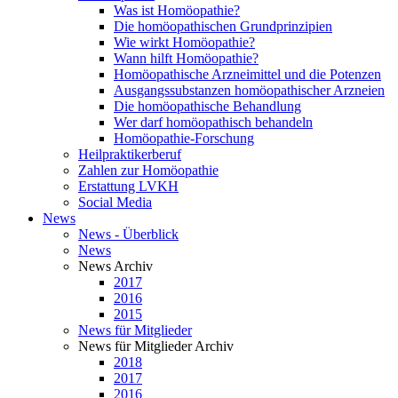
Was ist Homöopathie?
Die homöopathischen Grundprinzipien
Wie wirkt Homöopathie?
Wann hilft Homöopathie?
Homöopathische Arzneimittel und die Potenzen
Ausgangssubstanzen homöopathischer Arzneien
Die homöopathische Behandlung
Wer darf homöopathisch behandeln
Homöopathie-Forschung
Heilpraktikerberuf
Zahlen zur Homöopathie
Erstattung LVKH
Social Media
News
News - Überblick
News
News Archiv
2017
2016
2015
News für Mitglieder
News für Mitglieder Archiv
2018
2017
2016