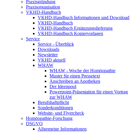
Praxisgründung
Praxisorganisation
VKHD-Handbuch
VKHD-Handbuch Informationen und Download
VKHD-Handbuch
VKHD-Handbuch Ergänzungslieferung
VKHD-Handbuch Kopiervorlagen
Service
Service - Überblick
Downloads
Newsletter
VKHD aktuell
WHAW
WHAW - Woche der Homöopathie
Muster für einen Pressetext
Anschreiben an Apotheken
Der Ideenpool
Powerpoint-Präsentation für einen Vortrag
zur WHAW
Berufshaftpflicht
Sonderkonditionen
Website- und Flyercheck
Homöopathie-Forschung
DSGVO
Allgemeine Informationen