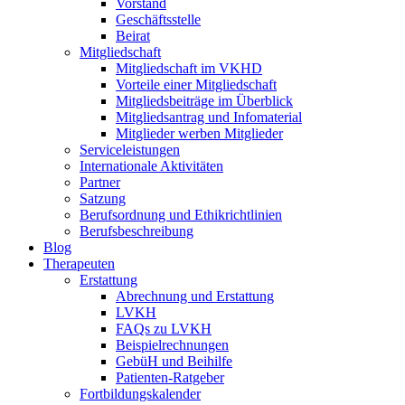
Vorstand
Geschäftsstelle
Beirat
Mitgliedschaft
Mitgliedschaft im VKHD
Vorteile einer Mitgliedschaft
Mitgliedsbeiträge im Überblick
Mitgliedsantrag und Infomaterial
Mitglieder werben Mitglieder
Serviceleistungen
Internationale Aktivitäten
Partner
Satzung
Berufsordnung und Ethikrichtlinien
Berufsbeschreibung
Blog
Therapeuten
Erstattung
Abrechnung und Erstattung
LVKH
FAQs zu LVKH
Beispielrechnungen
GebüH und Beihilfe
Patienten-Ratgeber
Fortbildungskalender