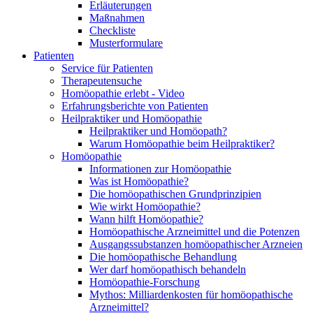
Erläuterungen
Maßnahmen
Checkliste
Musterformulare
Patienten
Service für Patienten
Therapeutensuche
Homöopathie erlebt - Video
Erfahrungsberichte von Patienten
Heilpraktiker und Homöopathie
Heilpraktiker und Homöopath?
Warum Homöopathie beim Heilpraktiker?
Homöopathie
Informationen zur Homöopathie
Was ist Homöopathie?
Die homöopathischen Grundprinzipien
Wie wirkt Homöopathie?
Wann hilft Homöopathie?
Homöopathische Arzneimittel und die Potenzen
Ausgangssubstanzen homöopathischer Arzneien
Die homöopathische Behandlung
Wer darf homöopathisch behandeln
Homöopathie-Forschung
Mythos: Milliardenkosten für homöopathische
Arzneimittel?