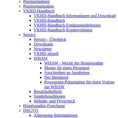
Praxisgründung
Praxisorganisation
VKHD-Handbuch
VKHD-Handbuch Informationen und Download
VKHD-Handbuch
VKHD-Handbuch Ergänzungslieferung
VKHD-Handbuch Kopiervorlagen
Service
Service - Überblick
Downloads
Newsletter
VKHD aktuell
WHAW
WHAW - Woche der Homöopathie
Muster für einen Pressetext
Anschreiben an Apotheken
Der Ideenpool
Powerpoint-Präsentation für einen Vortrag
zur WHAW
Berufshaftpflicht
Sonderkonditionen
Website- und Flyercheck
Homöopathie-Forschung
DSGVO
Allgemeine Informationen