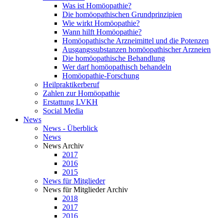
Was ist Homöopathie?
Die homöopathischen Grundprinzipien
Wie wirkt Homöopathie?
Wann hilft Homöopathie?
Homöopathische Arzneimittel und die Potenzen
Ausgangssubstanzen homöopathischer Arzneien
Die homöopathische Behandlung
Wer darf homöopathisch behandeln
Homöopathie-Forschung
Heilpraktikerberuf
Zahlen zur Homöopathie
Erstattung LVKH
Social Media
News
News - Überblick
News
News Archiv
2017
2016
2015
News für Mitglieder
News für Mitglieder Archiv
2018
2017
2016