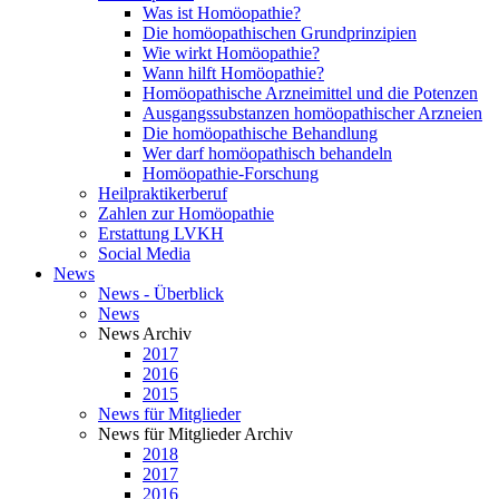
Was ist Homöopathie?
Die homöopathischen Grundprinzipien
Wie wirkt Homöopathie?
Wann hilft Homöopathie?
Homöopathische Arzneimittel und die Potenzen
Ausgangssubstanzen homöopathischer Arzneien
Die homöopathische Behandlung
Wer darf homöopathisch behandeln
Homöopathie-Forschung
Heilpraktikerberuf
Zahlen zur Homöopathie
Erstattung LVKH
Social Media
News
News - Überblick
News
News Archiv
2017
2016
2015
News für Mitglieder
News für Mitglieder Archiv
2018
2017
2016