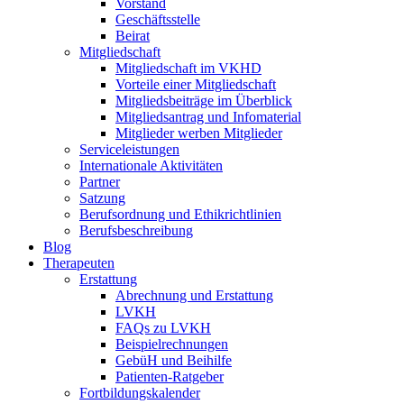
Vorstand
Geschäftsstelle
Beirat
Mitgliedschaft
Mitgliedschaft im VKHD
Vorteile einer Mitgliedschaft
Mitgliedsbeiträge im Überblick
Mitgliedsantrag und Infomaterial
Mitglieder werben Mitglieder
Serviceleistungen
Internationale Aktivitäten
Partner
Satzung
Berufsordnung und Ethikrichtlinien
Berufsbeschreibung
Blog
Therapeuten
Erstattung
Abrechnung und Erstattung
LVKH
FAQs zu LVKH
Beispielrechnungen
GebüH und Beihilfe
Patienten-Ratgeber
Fortbildungskalender