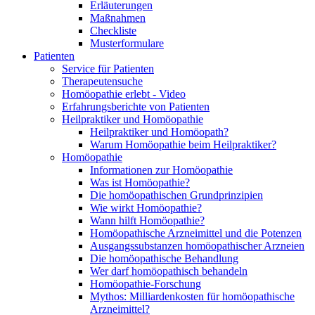
Erläuterungen
Maßnahmen
Checkliste
Musterformulare
Patienten
Service für Patienten
Therapeutensuche
Homöopathie erlebt - Video
Erfahrungsberichte von Patienten
Heilpraktiker und Homöopathie
Heilpraktiker und Homöopath?
Warum Homöopathie beim Heilpraktiker?
Homöopathie
Informationen zur Homöopathie
Was ist Homöopathie?
Die homöopathischen Grundprinzipien
Wie wirkt Homöopathie?
Wann hilft Homöopathie?
Homöopathische Arzneimittel und die Potenzen
Ausgangssubstanzen homöopathischer Arzneien
Die homöopathische Behandlung
Wer darf homöopathisch behandeln
Homöopathie-Forschung
Mythos: Milliardenkosten für homöopathische
Arzneimittel?