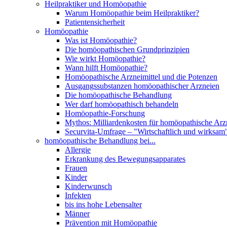
Heilpraktiker und Homöopathie
Warum Homöopathie beim Heilpraktiker?
Patientensicherheit
Homöopathie
Was ist Homöopathie?
Die homöopathischen Grundprinzipien
Wie wirkt Homöopathie?
Wann hilft Homöopathie?
Homöopathische Arzneimittel und die Potenzen
Ausgangssubstanzen homöopathischer Arzneien
Die homöopathische Behandlung
Wer darf homöopathisch behandeln
Homöopathie-Forschung
Mythos: Milliardenkosten für homöopathische Arzn
Securvita-Umfrage – "Wirtschaftlich und wirksam
homöopathische Behandlung bei...
Allergie
Erkrankung des Bewegungsapparates
Frauen
Kinder
Kinderwunsch
Infekten
bis ins hohe Lebensalter
Männer
Prävention mit Homöopathie