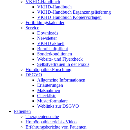
VKHD-Handbuch
VKHD-Handbuch
VKHD-Handbuch Ergänzungslieferung
VKHD-Handbuch Kopiervorlagen
Fortbildungskalender
Service
Downloads
Newsletter
VKHD aktuell
Berufshaftpflicht
Sonderkonditionen
Website- und Flyercheck
Selbstvertrauen in der Praxis
Homöopathie-Forschung
DSGVO
Allgemeine Informationen
Erläuterungen
Maßnahmen
Checkliste
Musterformulare
Weblinks zur DSGVO
Patienten
Therapeutensuche
Homöopathie erlebt - Video
Erfahrungsberichte von Patienten