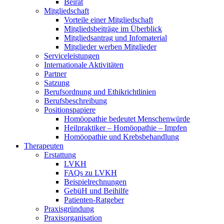
Beirat
Mitgliedschaft
Vorteile einer Mitgliedschaft
Mitgliedsbeiträge im Überblick
Mitgliedsantrag und Infomaterial
Mitglieder werben Mitglieder
Serviceleistungen
Internationale Aktivitäten
Partner
Satzung
Berufsordnung und Ethikrichtlinien
Berufsbeschreibung
Positionspapiere
Homöopathie bedeutet Menschenwürde
Heilpraktiker – Homöopathie – Impfen
Homöopathie und Krebsbehandlung
Therapeuten
Erstattung
LVKH
FAQs zu LVKH
Beispielrechnungen
GebüH und Beihilfe
Patienten-Ratgeber
Praxisgründung
Praxisorganisation