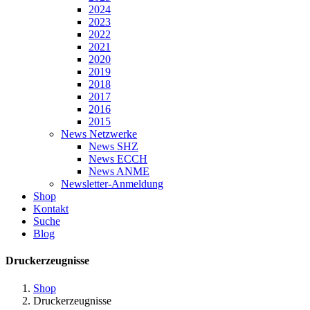
2024
2023
2022
2021
2020
2019
2018
2017
2016
2015
News Netzwerke
News SHZ
News ECCH
News ANME
Newsletter-Anmeldung
Shop
Kontakt
Suche
Blog
Druckerzeugnisse
Shop
Druckerzeugnisse