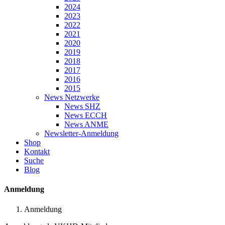
2024
2023
2022
2021
2020
2019
2018
2017
2016
2015
News Netzwerke
News SHZ
News ECCH
News ANME
Newsletter-Anmeldung
Shop
Kontakt
Suche
Blog
Anmeldung
Anmeldung