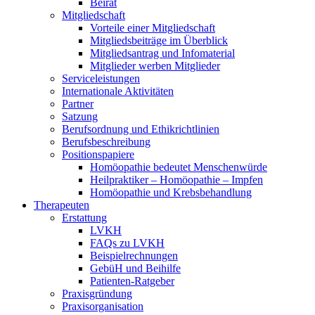
Beirat
Mitgliedschaft
Vorteile einer Mitgliedschaft
Mitgliedsbeiträge im Überblick
Mitgliedsantrag und Infomaterial
Mitglieder werben Mitglieder
Serviceleistungen
Internationale Aktivitäten
Partner
Satzung
Berufsordnung und Ethikrichtlinien
Berufsbeschreibung
Positionspapiere
Homöopathie bedeutet Menschenwürde
Heilpraktiker – Homöopathie – Impfen
Homöopathie und Krebsbehandlung
Therapeuten
Erstattung
LVKH
FAQs zu LVKH
Beispielrechnungen
GebüH und Beihilfe
Patienten-Ratgeber
Praxisgründung
Praxisorganisation