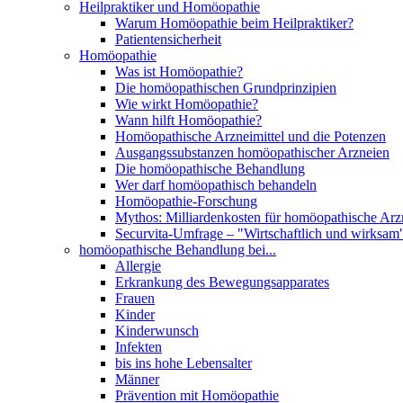
Heilpraktiker und Homöopathie
Warum Homöopathie beim Heilpraktiker?
Patientensicherheit
Homöopathie
Was ist Homöopathie?
Die homöopathischen Grundprinzipien
Wie wirkt Homöopathie?
Wann hilft Homöopathie?
Homöopathische Arzneimittel und die Potenzen
Ausgangssubstanzen homöopathischer Arzneien
Die homöopathische Behandlung
Wer darf homöopathisch behandeln
Homöopathie-Forschung
Mythos: Milliardenkosten für homöopathische Arzn
Securvita-Umfrage – "Wirtschaftlich und wirksam
homöopathische Behandlung bei...
Allergie
Erkrankung des Bewegungsapparates
Frauen
Kinder
Kinderwunsch
Infekten
bis ins hohe Lebensalter
Männer
Prävention mit Homöopathie