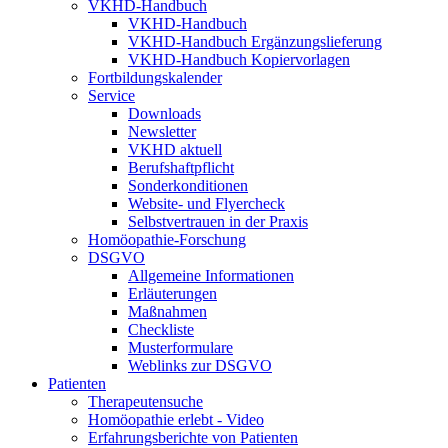
VKHD-Handbuch
VKHD-Handbuch
VKHD-Handbuch Ergänzungslieferung
VKHD-Handbuch Kopiervorlagen
Fortbildungskalender
Service
Downloads
Newsletter
VKHD aktuell
Berufshaftpflicht
Sonderkonditionen
Website- und Flyercheck
Selbstvertrauen in der Praxis
Homöopathie-Forschung
DSGVO
Allgemeine Informationen
Erläuterungen
Maßnahmen
Checkliste
Musterformulare
Weblinks zur DSGVO
Patienten
Therapeutensuche
Homöopathie erlebt - Video
Erfahrungsberichte von Patienten