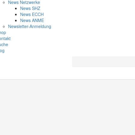
News Netzwerke
News SHZ
News ECCH
News ANME
Newsletter-Anmeldung
hop
ontakt
uche
log