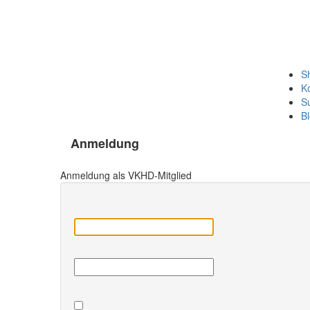
S
K
S
B
Anmeldung
Anmeldung als VKHD-Mitglied