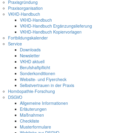
Praxisgründung
Praxisorganisation
VKHD-Handbuch
VKHD-Handbuch
VKHD-Handbuch Ergänzungslieferung
VKHD-Handbuch Kopiervorlagen
Fortbildungskalender
Service
Downloads
Newsletter
VKHD aktuell
Berufshaftpflicht
Sonderkonditionen
Website- und Flyercheck
Selbstvertrauen in der Praxis
Homöopathie-Forschung
DSGVO
Allgemeine Informationen
Erläuterungen
Maßnahmen
Checkliste
Musterformulare
Weblinks zur DSGVO